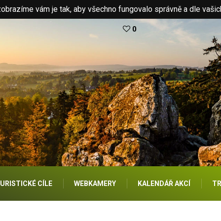
brazíme vám je tak, aby všechno fungovalo správně a dle vašic
0
URISTICKÉ CÍLE
WEBKAMERY
KALENDÁŘ AKCÍ
TR