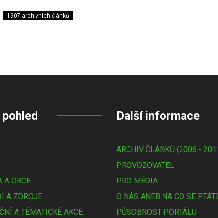
1907 archivních článků
 pohled
Další informace
Y
ARCHIV ČLÁNKŮ (2006 - 201
PROVOZOVATEL
 A OBCE
PRO MÉDIA
I A ZDROJE
O NÁS ANEB NA CO SE PTÁT
ČNÍ A TÉMATICKÉ AKCE
PŮSOBNOST PORTÁLU