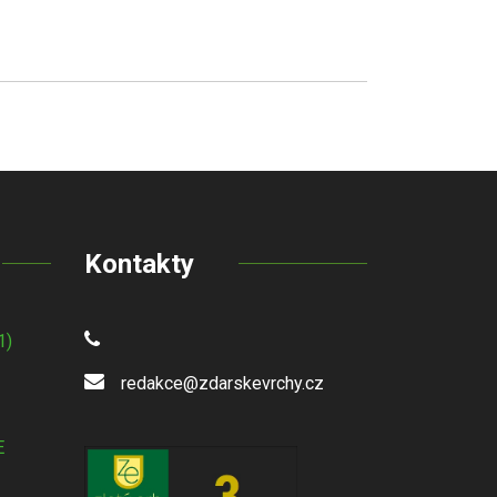
Kontakty
1)
redakce@zdarskevrchy.cz
E