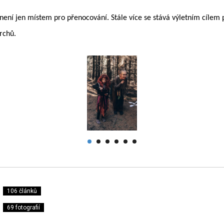
není jen místem pro přenocování. Stále více se stává výletním cílem p
vrchů.
106 článků
69 fotografií