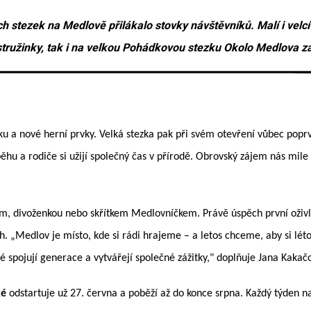
h stezek na Medlově přilákalo stovky návštěvníků. Malí i vel
tružinky, tak i na velkou Pohádkovou stezku Okolo Medlova za
ičku a nové herní prvky. Velká stezka pak při svém otevření vůbec pop
běhu a rodiče si užijí společný čas v přírodě. Obrovský zájem nás mile
lem, divoženkou nebo skřítkem Medlovníčkem. Právě úspěch první oživl
. „Medlov je místo, kde si rádi hrajeme – a letos chceme, aby si léto u
 spojují generace a vytvářejí společné zážitky," doplňuje Jana Kakač
ké
odstartuje už 27. června a poběží až do konce srpna. Každý týden n