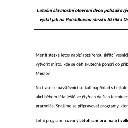
Letošní slavnostní otevření dvou pohádkovýc
vydat jak na Pohádkovou stezku Skřítka Os
Menší stezka letos nabízí rozšířenou skřítčí vesn
vytvořit místo, kde se děti skutečně ponoří do pří
Medlov.
Na trase se návštěvníci setkali například s hejka
akci během léta ještě ve čtyřech dalších termínech
prarodiče. Snažíme se připravovat programy, které
Letní program nazvaný
Létohraní pro malé i vel