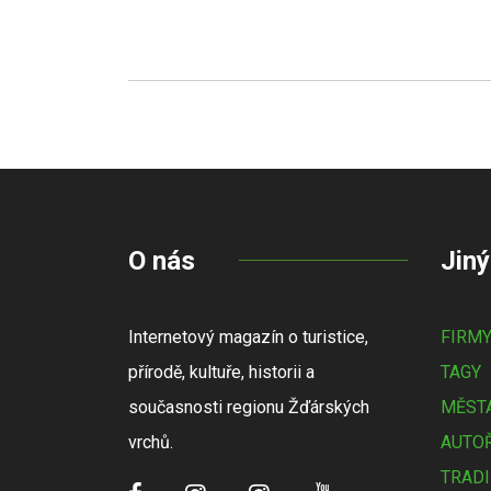
O nás
Jiný
Internetový magazín o turistice,
FIRM
přírodě, kultuře, historii a
TAGY
současnosti regionu Žďárských
MĚSTA
vrchů.
AUTOŘ
TRADI