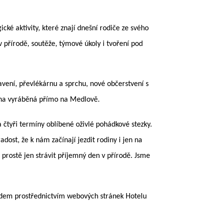
ké aktivity, které znají dnešní rodiče ze svého
přírodě, soutěže, týmové úkoly i tvoření pod
avení, převlékárnu a sprchu, nové občerstvení s
zlina vyráběná přímo na Medlově.
 čtyři termíny oblíbené oživlé pohádkové stezky.
ost, že k nám začínají jezdit rodiny i jen na
prostě jen strávit příjemný den v přírodě. Jsme
předem prostřednictvím webových stránek Hotelu