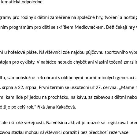
 tematická odpoledne.
amy pro rodiny s dětmi zaměřené na společné hry, tvoření a nostalgic
ním programům pro děti se skřítkem Medlovníčkem. Děti čekají hry v 
mí u hotelové pláže. Návštěvníci zde najdou půjčovnu sportovního vyb
 stojan pro cyklisty. V nabídce nebude chybět ani vlastní točená zmr
olfu, samoobslužné retrohraní s oblíbenými hrami minulých generací a
srpna a 22. srpna. První termín se uskuteční už 27. června. „Máme rad
, kam lidé přijedou na procházku, na kávu, za zábavou s dětmi nebo 
 žije po celý rok," říká Jana Kakačová.
le i široké veřejnosti. Na většinu aktivit je možné se registrovat 
ovou stezku mohou návštěvníci dorazit i bez předchozí rezervace.