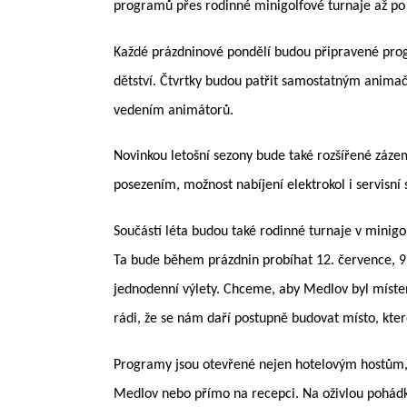
programů přes rodinné minigolfové turnaje až po
Každé prázdninové pondělí budou připravené progr
dětství. Čtvrtky budou patřit samostatným animač
vedením animátorů.
Novinkou letošní sezony bude také rozšířené záze
posezením, možnost nabíjení elektrokol i servisní
Součástí léta budou také rodinné turnaje v minig
Ta bude během prázdnin probíhat 12. července, 9. 
jednodenní výlety. Chceme, aby Medlov byl místem
rádi, že se nám daří postupně budovat místo, které
Programy jsou otevřené nejen hotelovým hostům, a
Medlov nebo přímo na recepci. Na oživlou pohádk