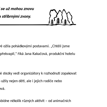
cí se už mohou znovu
 stříbrnými zvony.
rvé ožila pohádkovými postavami. „Chtěli jsme
 překvapil," říká Jana Kakačová, produkční hotelu
é stezky vedl organizátory k rozhodnutí zopakovat
žily nejen děti, ale i jejich rodiče nebo
ová.
abídne několik různých aktivit – od animačních