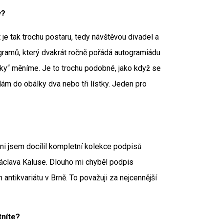
y?
je tak trochu postaru, tedy návštěvou divadel a
gramů, který dvakrát ročně pořádá autogramiádu
vky“ měníme. Je to trochu podobné, jako když se
ám do obálky dva nebo tři lístky. Jeden pro
oni jsem docílil kompletní kolekce podpisů
áclava Kaluse. Dlouho mi chyběl podpis
antikvariátu v Brně. To považuji za nejcennější
tníte?