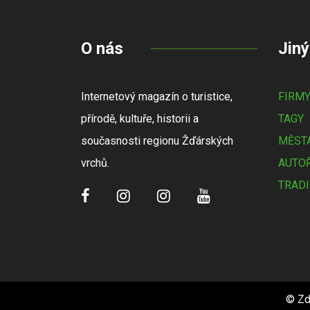
O nás
Jiný
Internetový magazín o turistice,
FIRM
přírodě, kultuře, historii a
TAGY
současnosti regionu Žďárských
MĚSTA
vrchů.
AUTOŘ
TRADI
© Zd