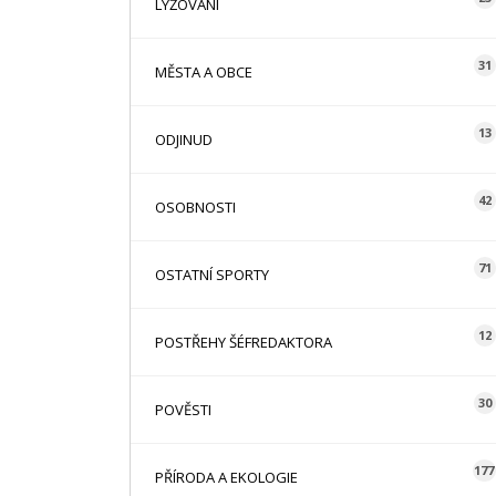
LYŽOVÁNÍ
31
MĚSTA A OBCE
13
ODJINUD
42
OSOBNOSTI
71
OSTATNÍ SPORTY
12
POSTŘEHY ŠÉFREDAKTORA
30
POVĚSTI
177
PŘÍRODA A EKOLOGIE