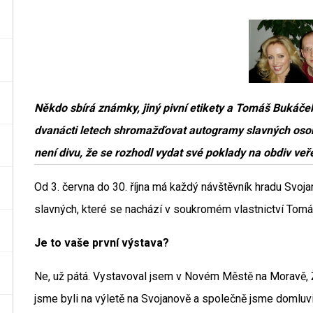
Někdo sbírá známky, jiný pivní etikety a Tomáš Bukáče
dvanácti letech shromažďovat autogramy slavných osobn
není divu, že se rozhodl vydat své poklady na obdiv veře
Od 3. června do 30. října má každý návštěvník hradu Svo
slavných, které se nachází v soukromém vlastnictví Tom
Je to vaše první výstava?
Ne, už pátá. Vystavoval jsem v Novém Městě na Moravě, Ž
jsme byli na výletě na Svojanově a společně jsme domluvil