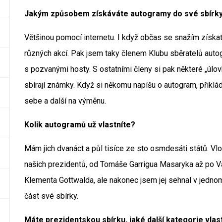
Jakým způsobem získáváte autogramy do své sbírk
Většinou pomocí internetu. I když občas se snažím získat 
různých akcí. Pak jsem taky členem Klubu sběratelů auto
s pozvanými hosty. S ostatními členy si pak některé „úlo
sbírají známky. Když si někomu napíšu o autogram, přiklád
sebe a další na výměnu.
Kolik autogramů už vlastníte?
Mám jich dvanáct a půl tisíce ze sto osmdesáti států. Vl
našich prezidentů, od Tomáše Garrigua Masaryka až po V
Klementa Gottwalda, ale nakonec jsem jej sehnal v jednom 
část své sbírky.
Máte prezidentskou sbírku, jaké další kategorie vlas