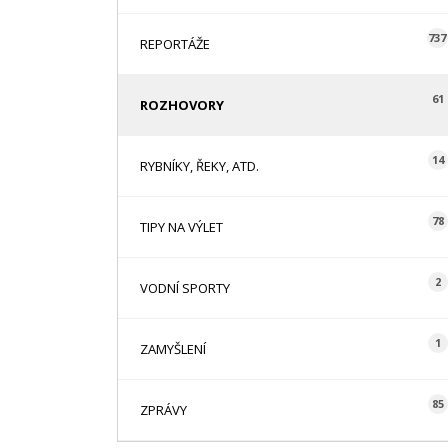
737
REPORTÁŽE
61
ROZHOVORY
14
RYBNÍKY, ŘEKY, ATD.
78
TIPY NA VÝLET
2
VODNÍ SPORTY
1
ZAMYŠLENÍ
85
ZPRÁVY