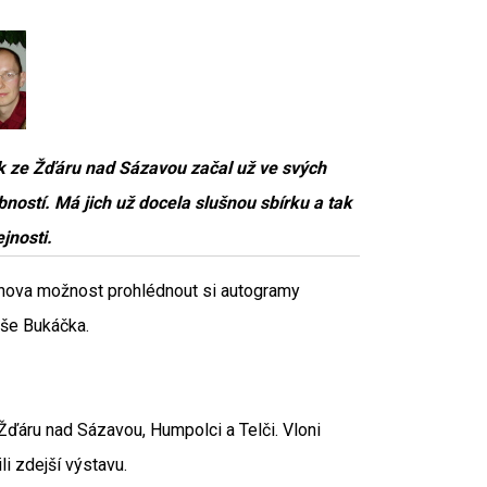
k ze Žďáru nad Sázavou začal už ve svých
ostí. Má jich už docela slušnou sbírku a tak
jnosti.
janova možnost prohlédnout si autogramy
áše Bukáčka.
ďáru nad Sázavou, Humpolci a Telči. Vloni
i zdejší výstavu.