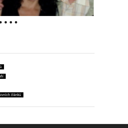
ů
fií
ivních článků