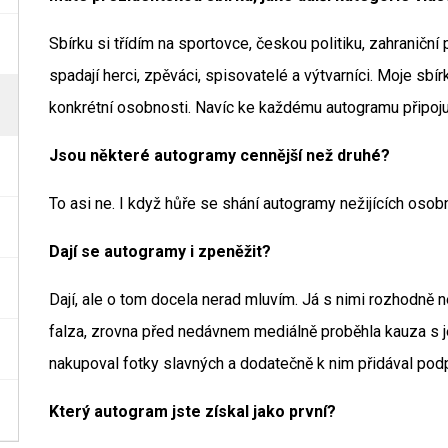
Sbírku si třídím na sportovce, českou politiku, zahraniční 
spadají herci, zpěváci, spisovatelé a výtvarníci. Moje sbír
konkrétní osobnosti. Navíc ke každému autogramu připojuji
Jsou některé autogramy cennější než druhé?
To asi ne. I když hůře se shání autogramy nežijících osobn
Dají se autogramy i zpeněžit?
Dají, ale o tom docela nerad mluvím. Já s nimi rozhodně n
falza, zrovna před nedávnem mediálně proběhla kauza s je
nakupoval fotky slavných a dodatečně k nim přidával podp
Který autogram jste získal jako první?