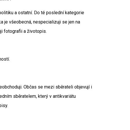
politiku a ostatní. Do té poslední kategorie
ka je všeobecná, nespecializuji se jen na
 fotografii a životopis.
ostí.
eobchoduji. Občas se mezi sběrateli objevují i
dním sběratelem, který v antikvariátu
isy.