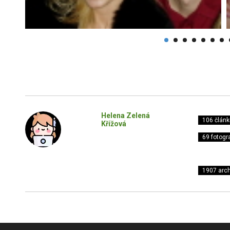
Helena Zelená
106 článk
Křížová
69 fotogra
1907 arch