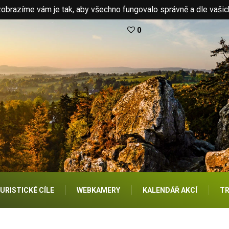
brazíme vám je tak, aby všechno fungovalo správně a dle vašic
0
URISTICKÉ CÍLE
WEBKAMERY
KALENDÁŘ AKCÍ
TR