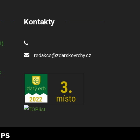
Kontakty
1)
redakce@zdarskevrchy.cz
E