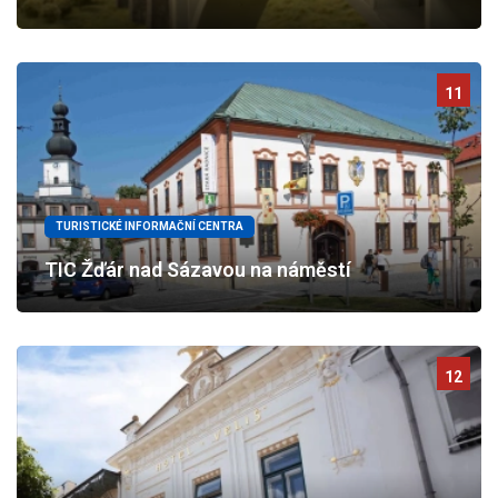
11
TURISTICKÉ INFORMAČNÍ CENTRA
TIC Žďár nad Sázavou na náměstí
12