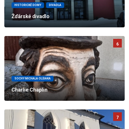
HISTORICKÉ DOMY
DIVADLA
Žďárské divadlo
6
SOCHY MICHALA OLŠIAKA
Charlie Chaplin
7