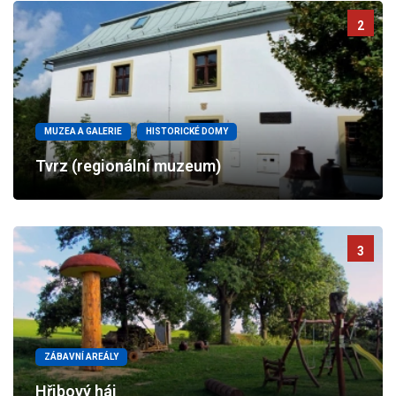
2
MUZEA A GALERIE
HISTORICKÉ DOMY
Tvrz (regionální muzeum)
3
ZÁBAVNÍ AREÁLY
Hřibový háj