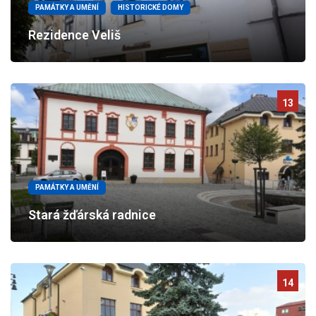
PAMÁTKY A UMĚNÍ
HISTORICKÉ DOMY
Rezidence Veliš
13
PAMÁTKY A UMĚNÍ
Stará žďárská radnice
14