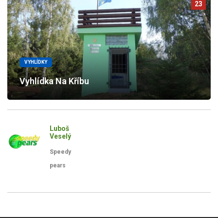
23
VYHLÍDKY
Vyhlídka Na Kříbu
Luboš
Veselý
Speedy
pears