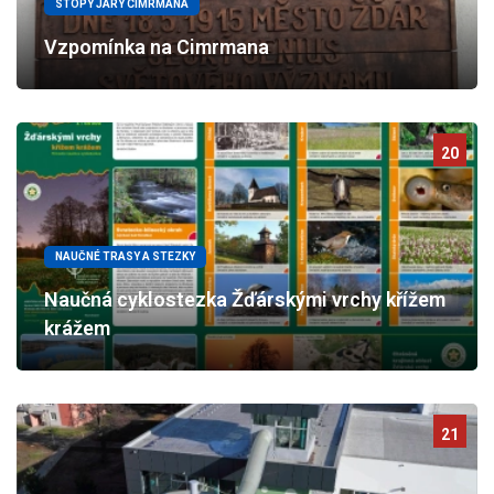
STOPY JÁRY CIMRMANA
Vzpomínka na Cimrmana
20
NAUČNÉ TRASY A STEZKY
Naučná cyklostezka Žďárskými vrchy křížem
krážem
21