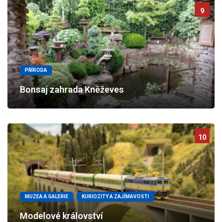
9
PŘÍRODA
Bonsaj zahrada Kněževes
10
MUZEA A GALERIE
KURIOZITY A ZAJÍMAVOSTI
Modelové království