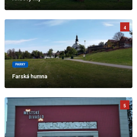
4
PARKY
Farská humna
5