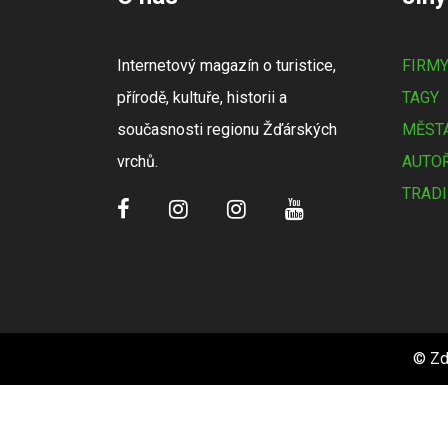
Internetový magazín o turistice,
FIRM
přírodě, kultuře, historii a
TAGY
současnosti regionu Žďárských
MĚSTA
vrchů.
AUTOŘ
TRADI
© Zd