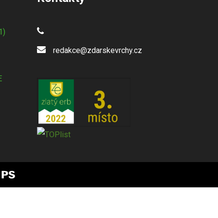
1)
redakce@zdarskevrchy.cz
E