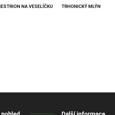
ESTRION NA VESELÍČKU
TRHONICKÝ MLÝN
 pohled
Další informace