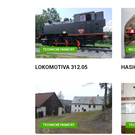
TECHNICKÉ PAMÁTKY
MUZ
LOKOMOTIVA 312.05
HASI
TECHNICKÉ PAMÁTKY
TEC