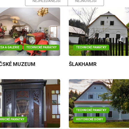
NEJHLEDANĚJŠÍ
NEJNOVĚJŠÍ
EA A GALERIE
TECHNICKÉ PAMÁTKY
TECHNICKÉ PAMÁTKY
ČSKÉ MUZEUM
ŠLAKHAMR
TECHNICKÉ PAMÁTKY
HNICKÉ PAMÁTKY
HISTORICKÉ DOMY