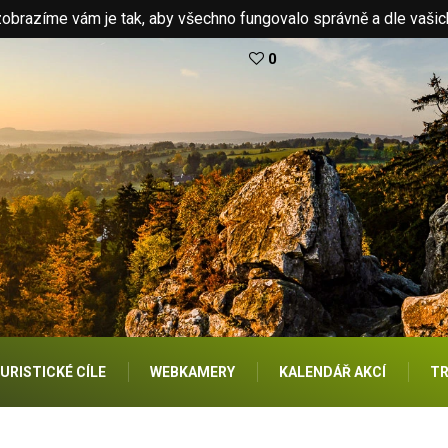
brazíme vám je tak, aby všechno fungovalo správně a dle vašic
0
URISTICKÉ CÍLE
WEBKAMERY
KALENDÁŘ AKCÍ
TR