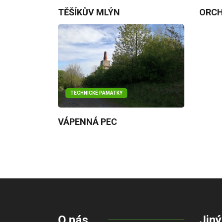
TĚŠÍKŮV MLÝN
ORCH
TECHNICKÉ PAMÁTKY
VÁPENNÁ PEC
O nás
Jiný