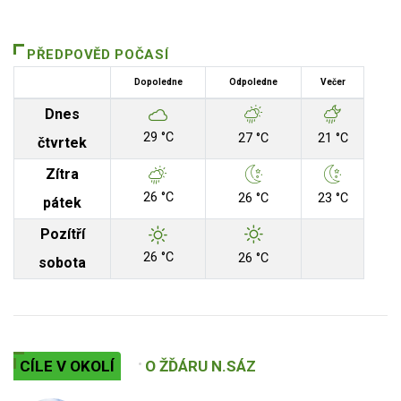
PŘEDPOVĚD POČASÍ
Dopoledne
Odpoledne
Večer
Dnes
29 °C
27 °C
21 °C
čtvrtek
Zítra
26 °C
26 °C
23 °C
pátek
Pozítří
26 °C
26 °C
sobota
CÍLE V OKOLÍ
O ŽĎÁRU N.SÁZ