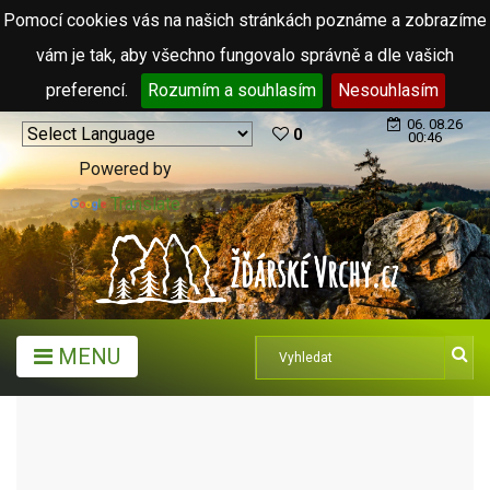
Pomocí cookies vás na našich stránkách poznáme a zobrazíme
vám je tak, aby všechno fungovalo správně a dle vašich
preferencí.
Rozumím a souhlasím
Nesouhlasím
06. 08.26
0
00:46
Powered by
Translate
MENU
TURISTICKÉ CÍLE
TURISTICKÉ INFORMAČNÍ CENTRA