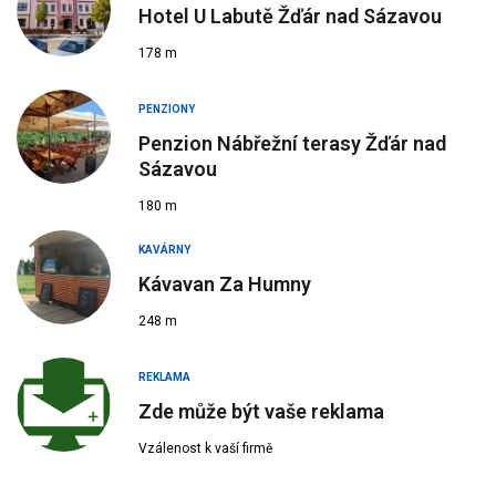
Hotel U Labutě Žďár nad Sázavou
178 m
PENZIONY
Penzion Nábřežní terasy Žďár nad
Sázavou
180 m
KAVÁRNY
Kávavan Za Humny
248 m
REKLAMA
Zde může být vaše reklama
Vzálenost k vaší firmě