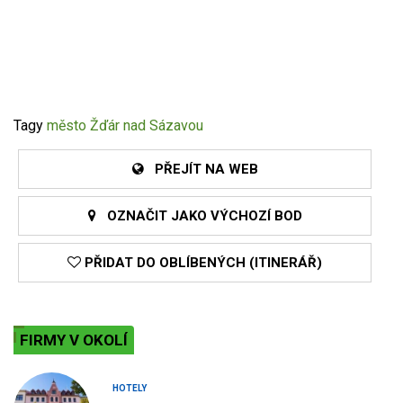
Tagy
město Žďár nad Sázavou
PŘEJÍT NA WEB
OZNAČIT JAKO VÝCHOZÍ BOD
PŘIDAT DO OBLÍBENÝCH (ITINERÁŘ)
FIRMY V OKOLÍ
HOTELY