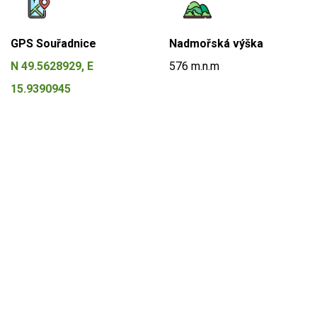
GPS Souřadnice
Nadmořská výška
N 49.5628929, E
576 m.n.m
15.9390945