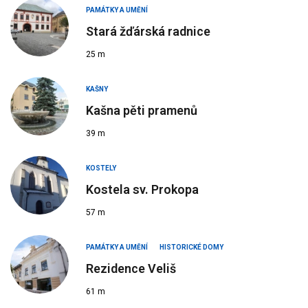
PAMÁTKY A UMĚNÍ
Stará žďárská radnice
25 m
KAŠNY
Kašna pěti pramenů
39 m
KOSTELY
Kostela sv. Prokopa
57 m
PAMÁTKY A UMĚNÍ
HISTORICKÉ DOMY
Rezidence Veliš
61 m