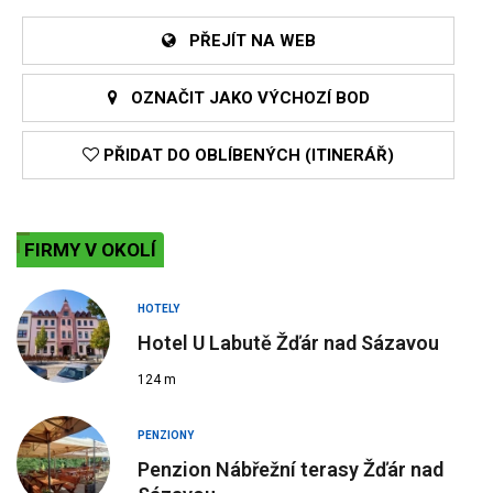
PŘEJÍT NA WEB
OZNAČIT JAKO VÝCHOZÍ BOD
PŘIDAT DO OBLÍBENÝCH (ITINERÁŘ)
FIRMY V OKOLÍ
HOTELY
Hotel U Labutě Žďár nad Sázavou
124 m
PENZIONY
Penzion Nábřežní terasy Žďár nad