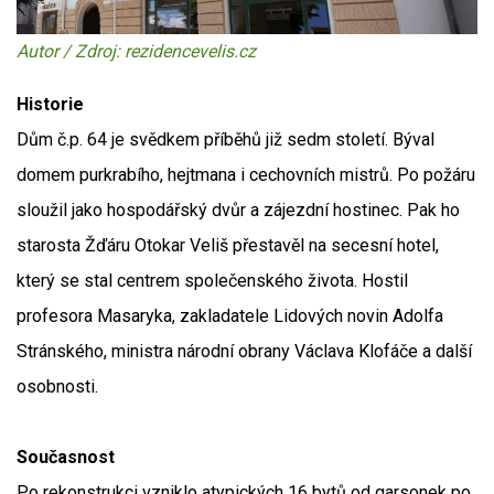
Autor / Zdroj: rezidencevelis.cz
Historie
Dům č.p. 64 je svědkem příběhů již sedm století. Býval
domem purkrabího, hejtmana i cechovních mistrů. Po požáru
sloužil jako hospodářský dvůr a zájezdní hostinec. Pak ho
starosta Žďáru Otokar Veliš přestavěl na secesní hotel,
který se stal centrem společenského života. Hostil
profesora Masaryka, zakladatele Lidových novin Adolfa
Stránského, ministra národní obrany Václava Klofáče a další
osobnosti.
Současnost
Po rekonstrukci vzniklo atypických 16 bytů od garsonek po