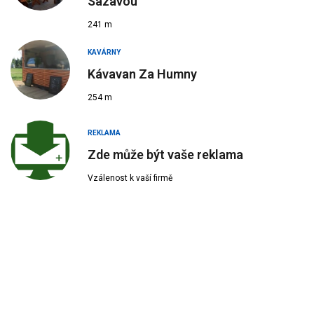
Sázavou
241 m
KAVÁRNY
Kávavan Za Humny
254 m
REKLAMA
Zde může být vaše reklama
Vzálenost k vaší firmě