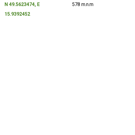
N 49.5623474, E
578 m.n.m
15.9392452