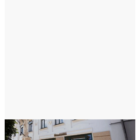
TURISTICKÉ CÍLE
HISTORICKÉ DOMY
REZIDENCE VELIŠ
ŽĎÁR NAD SÁZAVOU - OKR:ŽĎÁR NAD SÁZAVOU