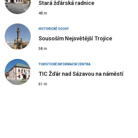
Stará žďárská radnice
48 m
HISTORICKÉ SOCHY
Sousoším Nejsvětější Trojice
58 m
TURISTICKÉ INFORMAČNÍ CENTRA
TIC Žďár nad Sázavou na náměstí
61 m