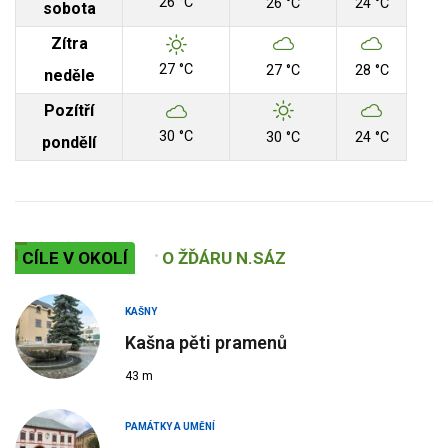
26 °C
26 °C
24 °C
sobota
Zítra
27 °C
27 °C
28 °C
neděle
Pozítří
30 °C
30 °C
24 °C
pondělí
CÍLE V OKOLÍ
O ŽĎÁRU N.SÁZ
KAŠNY
Kašna pěti pramenů
43 m
PAMÁTKY A UMĚNÍ