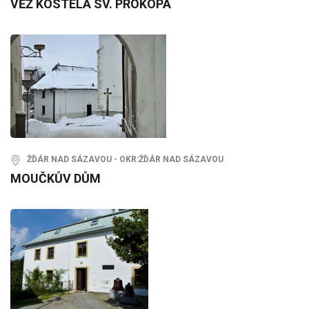
VĚŽ KOSTELA SV. PROKOPA
ŽĎÁR NAD SÁZAVOU - OKR:ŽĎÁR NAD SÁZAVOU
MOUČKŮV DŮM