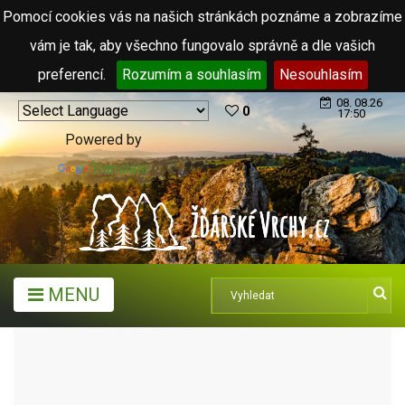
Pomocí cookies vás na našich stránkách poznáme a zobrazíme
vám je tak, aby všechno fungovalo správně a dle vašich
preferencí.
Rozumím a souhlasím
Nesouhlasím
08. 08.26
0
17:50
Powered by
Translate
MENU
TURISTICKÉ CÍLE
PAMÁTKY A UMĚNÍ