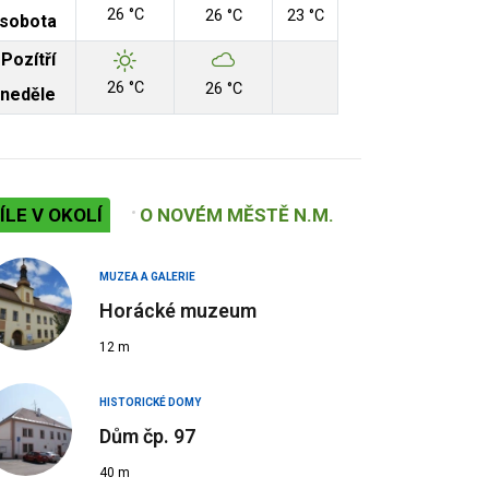
26 °C
26 °C
23 °C
sobota
Pozítří
26 °C
26 °C
neděle
ÍLE V OKOLÍ
O NOVÉM MĚSTĚ N.M.
MUZEA A GALERIE
Horácké muzeum
12 m
HISTORICKÉ DOMY
Dům čp. 97
40 m