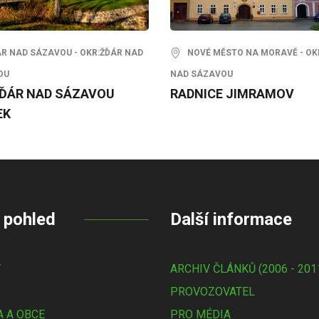
 NAD SÁZAVOU - OKR:ŽĎÁR NAD
NOVÉ MĚSTO NA MORAVĚ - OK
OU
NAD SÁZAVOU
ŽĎÁR NAD SÁZAVOU
RADNICE JIMRAMOV
EK
 pohled
Další informace
Y
ARCHIV ČLÁNKŮ (2006 - 201
PROVOZOVATEL
 A OBCE
PRO MÉDIA