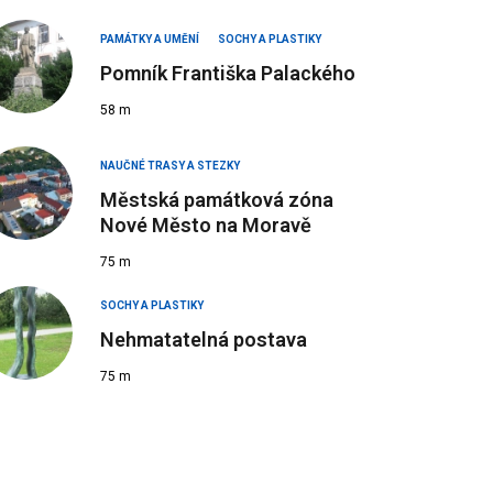
PAMÁTKY A UMĚNÍ
SOCHY A PLASTIKY
Pomník Františka Palackého
58 m
NAUČNÉ TRASY A STEZKY
Městská památková zóna
Nové Město na Moravě
75 m
SOCHY A PLASTIKY
Nehmatatelná postava
75 m