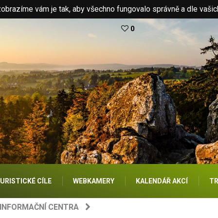
brazíme vám je tak, aby všechno fungovalo správně a dle vašic
0
URISTICKÉ CÍLE
WEBKAMERY
KALENDÁŘ AKCÍ
TR
 INFORMAČNÍ CENTRA