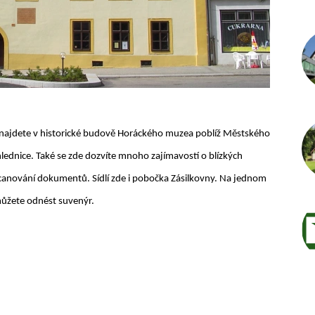
najdete v historické budově Horáckého muzea poblíž Městského
hlednice. Také se zde dozvíte mnoho zajímavostí o blízkých
 a scanování dokumentů. Sídlí zde i pobočka Zásilkovny. Na jednom
 můžete odnést suvenýr.