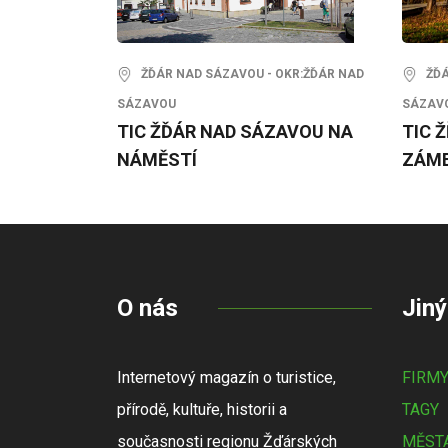
ŽĎÁR NAD SÁZAVOU - OKR:ŽĎÁR NAD
ŽĎÁR
SÁZAVOU
SÁZAV
TIC ŽĎÁR NAD SÁZAVOU NA
TIC 
NÁMĚSTÍ
ZÁM
O nás
Jiný
Internetový magazín o turistice,
FIRM
přírodě, kultuře, historii a
TAGY
současnosti regionu Žďárských
MĚSTA