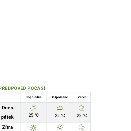
PŘEDPOVĚD POČASÍ
Dopoledne
Odpoledne
Večer
Dnes
25 °C
25 °C
22 °C
pátek
Zítra