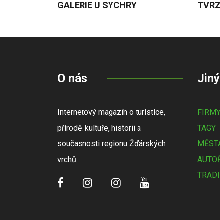
GALERIE U SYCHRY
TVRZ
O nás
Jiný
Internetový magazín o turistice,
FIRM
přírodě, kultuře, historii a
TAGY
současnosti regionu Žďárských
MĚSTA
vrchů.
AUTOŘ
TRADI