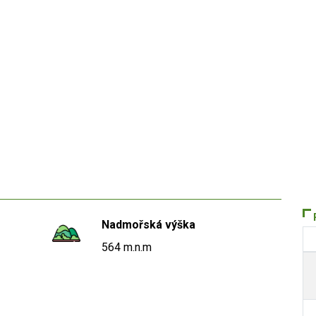
Nadmořská výška
564 m.n.m