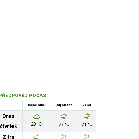
PŘEDPOVĚD POČASÍ
Dopoledne
Odpoledne
Večer
Dnes
29 °C
27 °C
21 °C
čtvrtek
Zítra