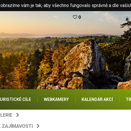
brazíme vám je tak, aby všechno fungovalo správně a dle vašic
0
URISTICKÉ CÍLE
WEBKAMERY
KALENDÁŘ AKCÍ
TR
LERIE
A ZAJÍMAVOSTI