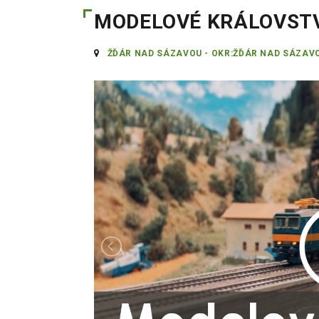
MODELOVÉ KRÁLOVST
ŽĎÁR NAD SÁZAVOU - OKR:ŽĎÁR NAD SÁZAV