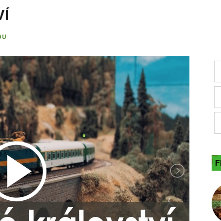
VÍ
OU
F