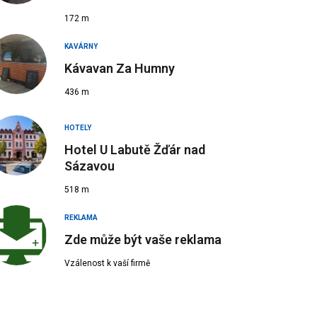
172 m
KAVÁRNY
Kávavan Za Humny
436 m
 Zdroj: mkzdar.cz
HOTELY
Hotel U Labutě Žďár nad
Sázavou
518 m
REKLAMA
Zde může být vaše reklama
Vzálenost k vaší firmě