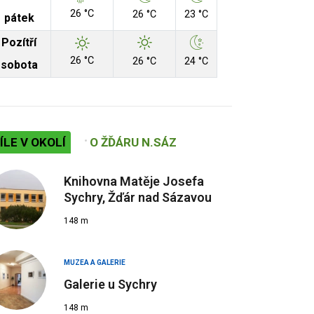
26 °C
26 °C
23 °C
pátek
Pozítří
26 °C
26 °C
24 °C
sobota
ÍLE V OKOLÍ
O ŽĎÁRU N.SÁZ
Knihovna Matěje Josefa
Sychry, Žďár nad Sázavou
148 m
MUZEA A GALERIE
Galerie u Sychry
148 m