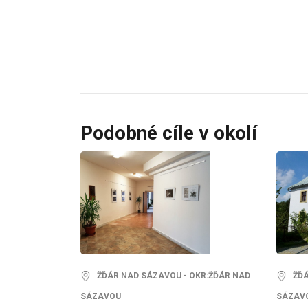
Podobné cíle v okolí
ŽĎÁR NAD SÁZAVOU - OKR:ŽĎÁR NAD
ŽĎÁR
SÁZAVOU
SÁZAV