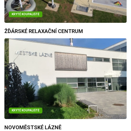
KRYTÉ KOUPALIŠTĚ
ŽĎÁRSKÉ RELAXAČNÍ CENTRUM
KRYTÉ KOUPALIŠTĚ
NOVOMĚSTSKÉ LÁZNĚ