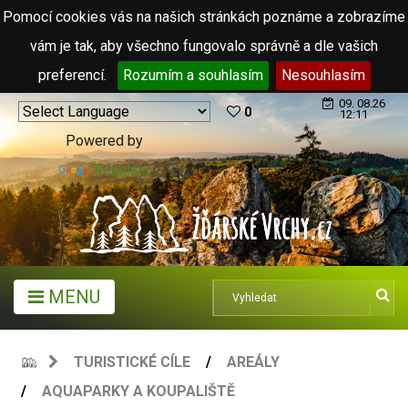
Pomocí cookies vás na našich stránkách poznáme a zobrazíme
vám je tak, aby všechno fungovalo správně a dle vašich
preferencí.
Rozumím a souhlasím
Nesouhlasím
09. 08.26
0
12:11
Powered by
Translate
MENU
TURISTICKÉ CÍLE
AREÁLY
AQUAPARKY A KOUPALIŠTĚ