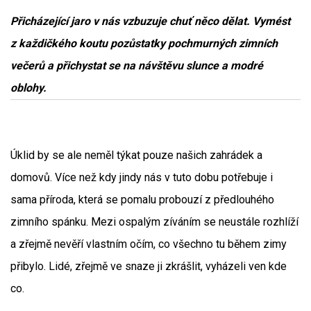
Přicházející jaro v nás vzbuzuje chuť něco dělat. Vymést
z každičkého koutu pozůstatky pochmurných zimních
večerů a přichystat se na návštěvu slunce a modré
oblohy.
Úklid by se ale neměl týkat pouze našich zahrádek a
domovů. Více než kdy jindy nás v tuto dobu potřebuje i
sama příroda, která se pomalu probouzí z předlouhého
zimního spánku. Mezi ospalým zíváním se neustále rozhlíží
a zřejmě nevěří vlastním očím, co všechno tu během zimy
přibylo. Lidé, zřejmě ve snaze ji zkrášlit, vyházeli ven kde
co.