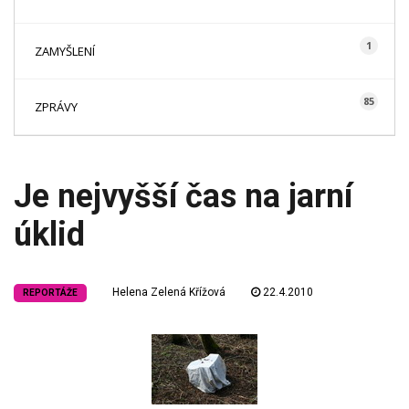
1
ZAMYŠLENÍ
85
ZPRÁVY
Je nejvyšší čas na jarní
úklid
Helena Zelená Křížová
22.4.2010
REPORTÁŽE