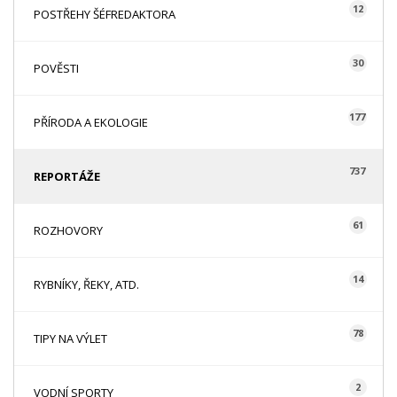
12
POSTŘEHY ŠÉFREDAKTORA
30
POVĚSTI
177
PŘÍRODA A EKOLOGIE
737
REPORTÁŽE
61
ROZHOVORY
14
RYBNÍKY, ŘEKY, ATD.
78
TIPY NA VÝLET
2
VODNÍ SPORTY