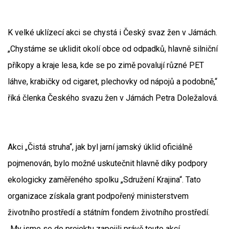
K velké uklízecí akci se chystá i Český svaz žen v Jámách.
„Chystáme se uklidit okolí obce od odpadků, hlavně silniční
příkopy a kraje lesa, kde se po zimě povalují různé PET
láhve, krabičky od cigaret, plechovky od nápojů a podobně,“
říká členka Českého svazu žen v Jámách Petra Doležalová.
Akci „Čistá struha“, jak byl jarní jamský úklid oficiálně
pojmenován, bylo možné uskutečnit hlavně díky podpory
ekologicky zaměřeného spolku „Sdružení Krajina“. Tato
organizace získala grant podpořený ministerstvem
životního prostředí a státním fondem životního prostředí.
„My jsme se do projektu zapojili právě touto akcí.