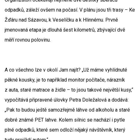
odpadků, záleží ovšem na počasí. V plánu jsou tři trasy – Ke
Žďáru nad Sázavou, k Veselíčku a k Hlinnému. Prvně
jmenovaná etapa je dlouhá šest kilometrů, zbývající dvě
měří rovnou polovinu.
A co všechno lze v okolí Jam najít? „Už máme vyhlídnuté
pěkné kousky, je to například monitor počítače, nárazník
z auta, staré matrace a židle – to jsou takové největší kusy,“
vypočítává připravené úlovky Petra Doležalová a dodává:
„Pak to budou ještě samozřejmě láhve od alkoholu a staré
dobré známé PET lahve. Kolem silnic se nachází i pytle
plné odpadků, které sem odloží nějaký návštěvník, který
tudy projíždí autem.“