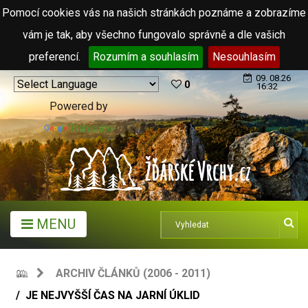
Pomocí cookies vás na našich stránkách poznáme a zobrazíme
vám je tak, aby všechno fungovalo správně a dle vašich
preferencí.
Rozumím a souhlasím
Nesouhlasím
09. 08.26
0
16:32
Powered by
Translate
MENU
ARCHIV ČLÁNKŮ (2006 - 2011)
JE NEJVYŠŠÍ ČAS NA JARNÍ ÚKLID