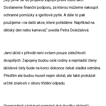
Dostaneme finanční podporu, za kterou můžeme nakoupit
ochranné pomůcky a igelitové pytle. A dále to pak
použijeme i na další akce, které pořádáme. Například na
dětský den nebo karneval,“ uvedla Petra Doležalová.
Jarní úklid v přírodě není ovšem pouze záležitostí
dospělých. Zapojeny budou celé rodiny a nejmladší členy
úklidové čety bude na konci dokonce čekat sladká odměna.
Předtím ale budou muset nejen sbírat, ale také prokázat
určité znalosti v oboru třídění odpadu.
Organizátoři očekávají nejméně dvě desítky sběračů