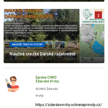
2
NAUČNÉ TRASY A STEZKY
Naučná stezka Dářská rašeliniště
Správa CHKO
Žďárské Vrchy
SCHKO Žďárské
Vrchy
https://zdarskevrchy.ochranaprirody.cz/