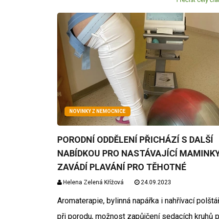
NOVINKY Z NEMOCNICE
PORODNÍ ODDĚLENÍ PŘICHÁZÍ S DALŠÍ
NABÍDKOU PRO NASTÁVAJÍCÍ MAMINKY
ZAVÁDÍ PLAVÁNÍ PRO TĚHOTNÉ
Helena Zelená Křížová
24.09.2023
Aromaterapie, bylinná napářka i nahřívací polštá
při porodu, možnost zapůjčení sedacích kruhů 