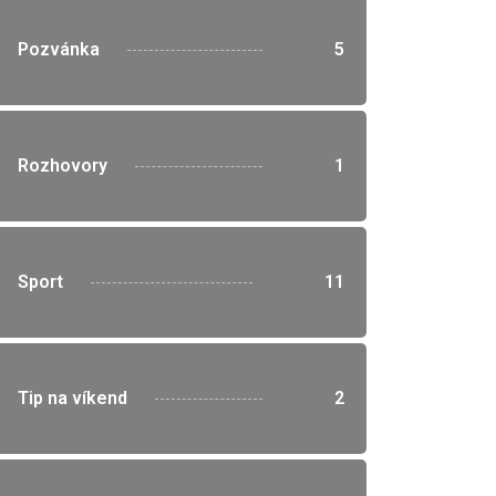
">
Pozvánka
5
">
Rozhovory
1
">
Sport
11
">
Tip na víkend
2