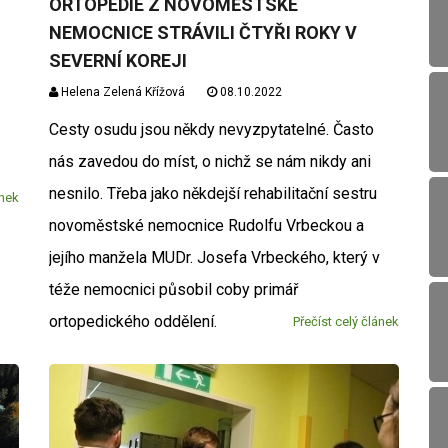
ORTOPEDIE Z NOVOMĚSTSKÉ
NEMOCNICE STRÁVILI ČTYŘI ROKY V
SEVERNÍ KOREJI
Helena Zelená Křížová
08.10.2022
Cesty osudu jsou někdy nevyzpytatelné. Často
nás zavedou do míst, o nichž se nám nikdy ani
nesnilo. Třeba jako někdejší rehabilitační sestru
ánek
novoměstské nemocnice Rudolfu Vrbeckou a
jejího manžela MUDr. Josefa Vrbeckého, který v
téže nemocnici působil coby primář
ortopedického oddělení.
Přečíst celý článek