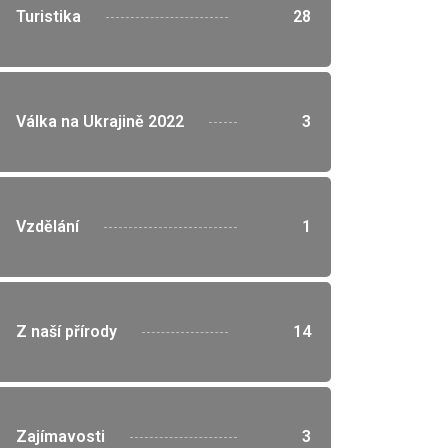
">
Turistika
28
">
Válka na Ukrajině 2022
3
">
Vzdělání
1
">
Z naší přírody
14
">
Zajímavosti
3