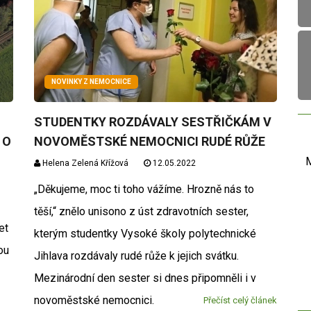
NOVINKY Z NEMOCNICE
STUDENTKY ROZDÁVALY SESTŘIČKÁM V
 O
NOVOMĚSTSKÉ NEMOCNICI RUDÉ RŮŽE
M
Helena Zelená Křížová
12.05.2022
„Děkujeme, moc ti toho vážíme. Hrozně nás to
těší,“ znělo unisono z úst zdravotních sester,
et
kterým studentky Vysoké školy polytechnické
ou
Jihlava rozdávaly rudé růže k jejich svátku.
Mezinárodní den sester si dnes připomněli i v
novoměstské nemocnici.
Přečíst celý článek