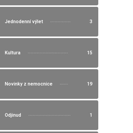
">
Jednodenní výlet
3
">
Kultura
15
">
Novinky z nemocnice
19
">
Odjinud
1