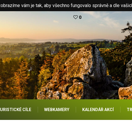
brazíme vám je tak, aby všechno fungovalo správně a dle vašic
0
URISTICKÉ CÍLE
WEBKAMERY
KALENDÁŘ AKCÍ
TR