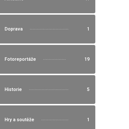
">
Doprava
1
">
Fotoreportáže
19
">
Historie
5
">
Hry a soutěže
1