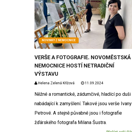
NOVINKY Z NEMOCNICE
VERŠE A FOTOGRAFIE. NOVOMĚSTSKÁ
NEMOCNICE HOSTÍ NETRADIČNÍ
VÝSTAVU
Helena Zelená Křížová
11.09.2024
Něžné a romantické, zádumčivé, hladící po duši 
nabádající k zamyšlení. Takové jsou verše Ivany
Petrové. A stejně půvabné jsou i fotografie
žďárského fotografa Milana Šustra.
Přečíst celý čl