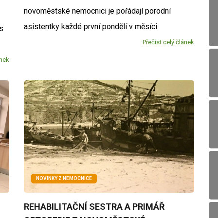
novoměstské nemocnici je pořádají porodní
asistentky každé první pondělí v měsíci.
os
Přečíst celý článek
ánek
NOVINKY Z NEMOCNICE
REHABILITAČNÍ SESTRA A PRIMÁŘ