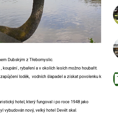
émem Dubským z Třebomyslic.
 , koupání , rybaření a v okolích lesích možno houbařit.
zapůjčení loděk, vodních šlapadel a získat povolenku k
istický hotel, který fungoval i po roce 1948 jako
l vybudován nový, velký hotel Devět skal.