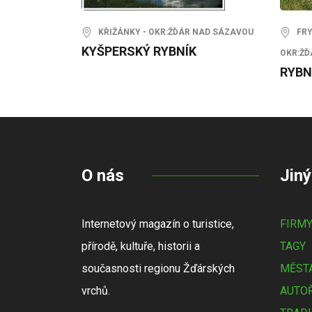
KŘIŽÁNKY - OKR:ŽĎÁR NAD SÁZAVOU
FRYŠ
KYŠPERSKÝ RYBNÍK
OKR:ŽĎ
RYBN
O nás
Jiný
Internetový magazín o turistice,
FIRM
přírodě, kultuře, historii a
TAGY
současnosti regionu Žďárských
MĚSTA
vrchů.
AUTOŘ