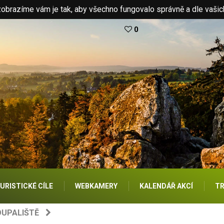
brazíme vám je tak, aby všechno fungovalo správně a dle vašic
0
URISTICKÉ CÍLE
WEBKAMERY
KALENDÁŘ AKCÍ
TR
OUPALIŠTĚ