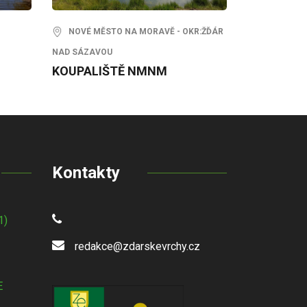
NOVÉ MĚSTO NA MORAVĚ - OKR:ŽĎÁR
NAD SÁZAVOU
KOUPALIŠTĚ NMNM
Kontakty
1)
redakce@zdarskevrchy.cz
E