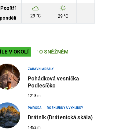
Pozítří
29 °C
29 °C
pondělí
ÍLE V OKOLÍ
O SNĚŽNÉM
ZÁBAVNÍ AREÁLY
Pohádková vesnička
Podlesíčko
1218 m
PŘÍRODA
ROZHLEDNY A VYHLÍDKY
Drátník (Drátenická skála)
1452 m