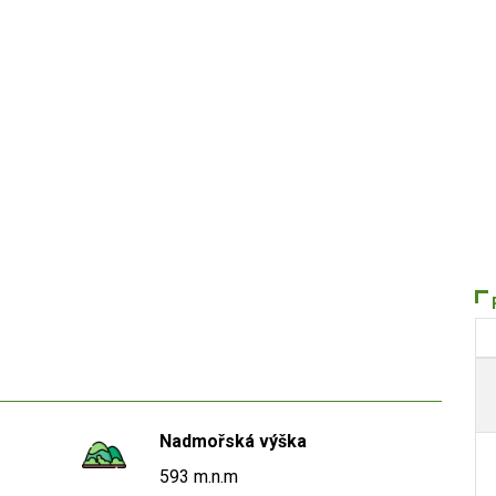
Nadmořská výška
593 m.n.m