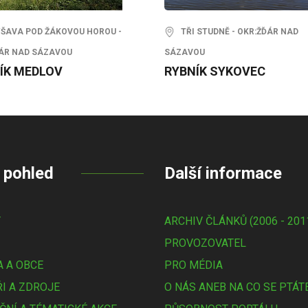
AVA POD ŽÁKOVOU HOROU -
TŘI STUDNĚ - OKR:ŽĎÁR NAD
ÁR NAD SÁZAVOU
SÁZAVOU
ÍK MEDLOV
RYBNÍK SYKOVEC
 pohled
Další informace
Y
ARCHIV ČLÁNKŮ (2006 - 201
PROVOZOVATEL
 A OBCE
PRO MÉDIA
I A ZDROJE
O NÁS ANEB NA CO SE PTÁT