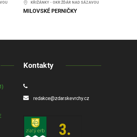
AVOU
KŘIŽÁNKY - OKR:ŽĎÁR NAD SÁZAVOU
MILOVSKÉ PERNIČKY
Kontakty
1)
redakce@zdarskevrchy.cz
E