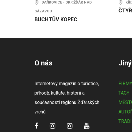
DAŇKOVICE - OKR:ŽĎÁR NAD
KŘIŽ
ČTYŘ
SÁZAVOU
BUCHTŮV KOPEC
O nás
Jiný
Internetový magazín o turistice,
FIRM
přírodě, kultuře, historii a
TAGY
současnosti regionu Žďárských
MĚSTA
vrchů.
AUTOŘ
TRADI