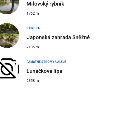
Milovský rybník
1762 m
PŘÍRODA
Japonská zahrada Sněžné
2136 m
PAMÁTNÉ STROMY A ALEJE
Lunáčkova lípa
2358 m