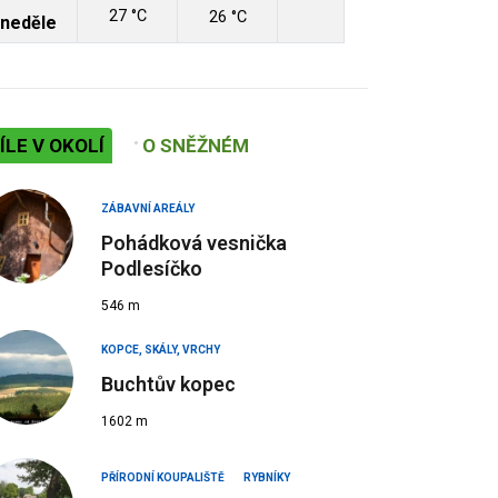
27 °C
26 °C
neděle
ÍLE V OKOLÍ
O SNĚŽNÉM
ZÁBAVNÍ AREÁLY
Pohádková vesnička
Podlesíčko
546 m
KOPCE, SKÁLY, VRCHY
Buchtův kopec
1602 m
PŘÍRODNÍ KOUPALIŠTĚ
RYBNÍKY