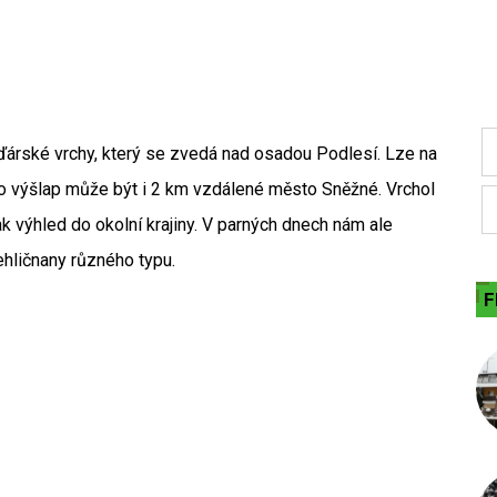
ďárské vrchy, který se zvedá nad osadou Podlesí. Lze na
ro výšlap může být i 2 km vzdálené město Sněžné. Vrchol
 výhled do okolní krajiny. V parných dnech nám ale
ehličnany různého typu.
F