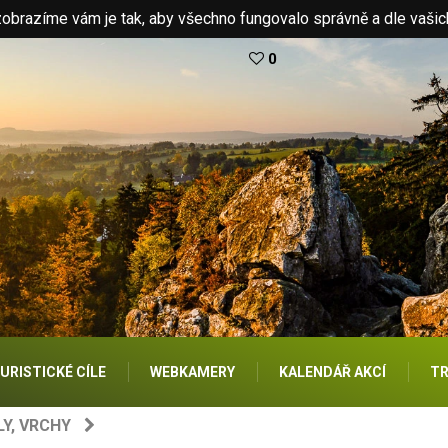
brazíme vám je tak, aby všechno fungovalo správně a dle vašic
0
URISTICKÉ CÍLE
WEBKAMERY
KALENDÁŘ AKCÍ
TR
LY, VRCHY