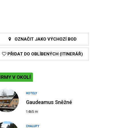
OZNAČIT JAKO VÝCHOZÍ BOD
PŘIDAT DO OBLÍBENÝCH (ITINERÁŘ)
IRMY V OKOLÍ
HOTELY
Gaudeamus Sněžné
1465 m
CHALUPY