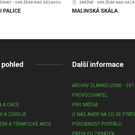
ÁNKY - OKR:ŽĎÁR NAD SÁZAVOU
SNĚŽNÉ - OKR:ŽĎÁR NAD SÁZ
I PALICE
MALINSKÁ SKÁLA
 pohled
Další informace
Y
ARCHIV ČLÁNKŮ (2006 - 201
PROVOZOVATEL
 A OBCE
PRO MÉDIA
I A ZDROJE
O NÁS ANEB NA CO SE PTÁT
ČNÍ A TÉMATICKÉ AKCE
PŮSOBNOST PORTÁLU
PŘEHLED ZKRATEK