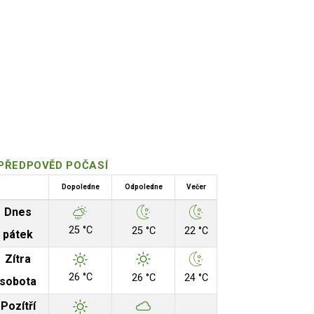
PŘEDPOVĚD POČASÍ
Dopoledne
Odpoledne
Večer
Dnes
25 °C
25 °C
22 °C
pátek
Zítra
26 °C
26 °C
24 °C
sobota
Pozítří