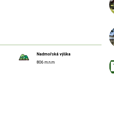
Nadmořská výška
806 m.n.m