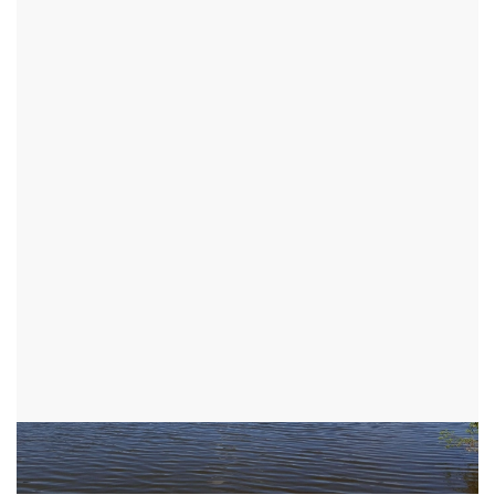
TURISTICKÉ CÍLE
RYBNÍKY
RYBNÍK SYKOVEC
TŘI STUDNĚ - OKR:ŽĎÁR NAD SÁZAVOU