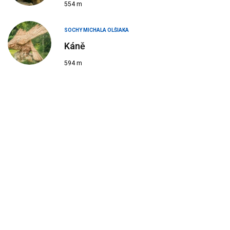
554 m
SOCHY MICHALA OLŠIAKA
Káně
594 m