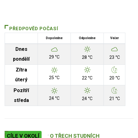
PŘEDPOVĚD POČASÍ
Dopoledne
Odpoledne
Večer
Dnes
29 °C
28 °C
23 °C
pondělí
Zítra
25 °C
22 °C
20 °C
úterý
Pozítří
24 °C
24 °C
21 °C
středa
CÍLE V OKOLÍ
O TŘECH STUDNÍCH