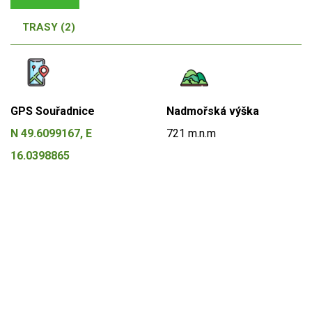
TRASY (2)
GPS Souřadnice
Nadmořská výška
N 49.6099167, E
721 m.n.m
16.0398865