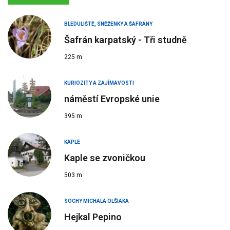
BLEDULIŠTĚ, SNĚŽENKY A ŠAFRÁNY
Šafrán karpatský - Tři studně
225 m
KURIOZITY A ZAJÍMAVOSTI
náměstí Evropské unie
395 m
KAPLE
Kaple se zvoničkou
503 m
SOCHY MICHALA OLŠIAKA
Hejkal Pepino