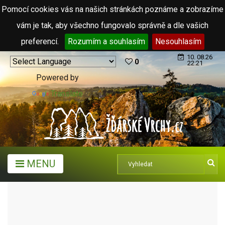
Pomocí cookies vás na našich stránkách poznáme a zobrazíme
vám je tak, aby všechno fungovalo správně a dle vašich
preferencí.
Rozumím a souhlasím
Nesouhlasím
10. 08.26
0
22:21
Powered by
Translate
MENU
TURISTICKÉ CÍLE
VENKOVNÍ KOUPALIŠTĚ