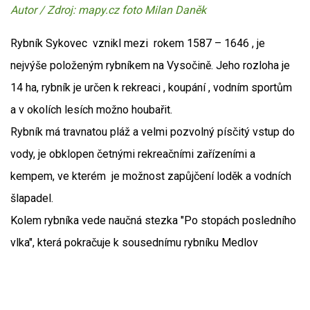
Autor / Zdroj: mapy.cz foto Milan Daněk
Rybník Sykovec vznikl mezi rokem 1587 – 1646 , je
nejvýše položeným rybníkem na Vysočině. Jeho rozloha je
14 ha, rybník je určen k rekreaci , koupání , vodním sportům
a v okolích lesích možno houbařit.
Rybník má travnatou pláž a velmi pozvolný písčitý vstup do
vody, je obklopen četnými rekreačními zařízeními a
kempem, ve kterém je možnost zapůjčení loděk a vodních
šlapadel.
Kolem rybníka vede naučná stezka "Po stopách posledního
vlka", která pokračuje k sousednímu rybníku Medlov