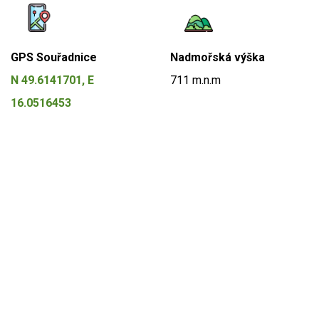
GPS Souřadnice
Nadmořská výška
N 49.6141701, E
711 m.n.m
16.0516453