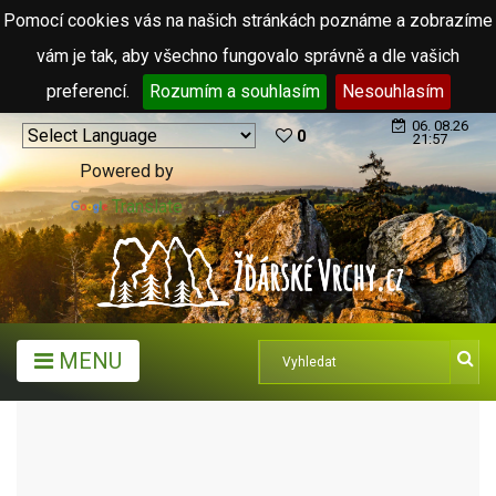
Pomocí cookies vás na našich stránkách poznáme a zobrazíme
vám je tak, aby všechno fungovalo správně a dle vašich
preferencí.
Rozumím a souhlasím
Nesouhlasím
06. 08.26
0
21:57
Powered by
Translate
MENU
TURISTICKÉ CÍLE
PŘÍRODNÍ KOUPALIŠTĚ