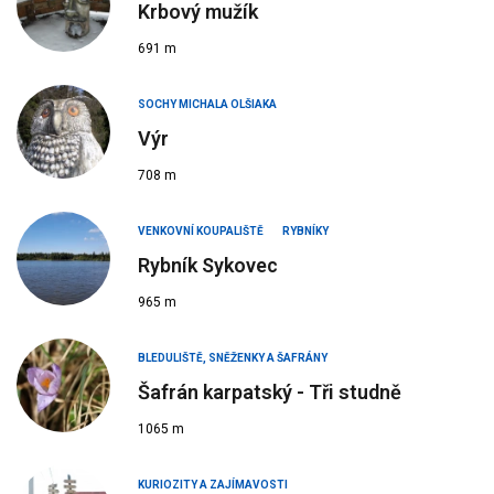
Krbový mužík
691 m
SOCHY MICHALA OLŠIAKA
Výr
708 m
VENKOVNÍ KOUPALIŠTĚ
RYBNÍKY
Rybník Sykovec
965 m
BLEDULIŠTĚ, SNĚŽENKY A ŠAFRÁNY
Šafrán karpatský - Tři studně
1065 m
KURIOZITY A ZAJÍMAVOSTI