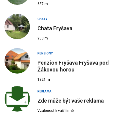
687 m
CHATY
Chata Fryšava
933 m
PENZIONY
Penzion Fryšava Fryšava pod
Žákovou horou
1821 m
REKLAMA
Zde může být vaše reklama
Vzálenost k vaší firmě