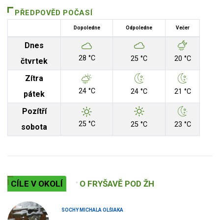
PŘEDPOVĚD POČASÍ
Dopoledne
Odpoledne
Večer
Dnes
28 °C
25 °C
20 °C
čtvrtek
Zítra
24 °C
24 °C
21 °C
pátek
Pozítří
25 °C
25 °C
23 °C
sobota
CÍLE V OKOLÍ
O FRYŠAVĚ POD ŽH
SOCHY MICHALA OLŠIAKA