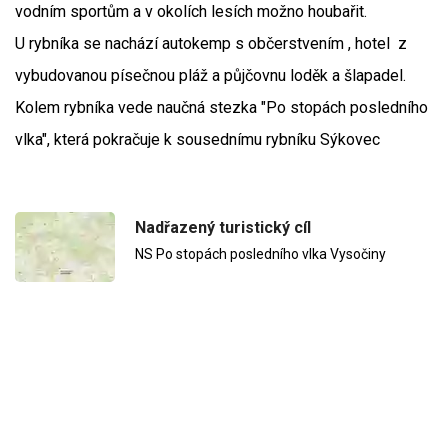
vodním sportům a v okolích lesích možno houbařit.
U rybníka se nachází autokemp s občerstvením , hotel z
vybudovanou písečnou pláž a půjčovnu loděk a šlapadel.
Kolem rybníka vede naučná stezka "Po stopách posledního
vlka", která pokračuje k sousednímu rybníku Sýkovec
Nadřazený turistický cíl
NS Po stopách posledního vlka Vysočiny