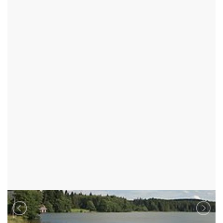
TURISTICKÉ CÍLE
RYBNÍKY
RYBNÍK MEDLOV
FRYŠAVA POD ŽÁKOVOU HOROU - OKR:ŽĎÁR NAD SÁZAVOU