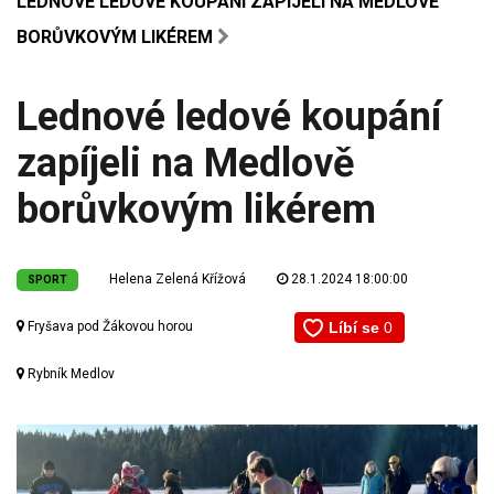
LEDNOVÉ LEDOVÉ KOUPÁNÍ ZAPÍJELI NA MEDLOVĚ
BORŮVKOVÝM LIKÉREM
Lednové ledové koupání
zapíjeli na Medlově
borůvkovým likérem
Helena Zelená Křížová
28.1.2024 18:00:00
SPORT
Fryšava pod Žákovou horou
Rybník Medlov