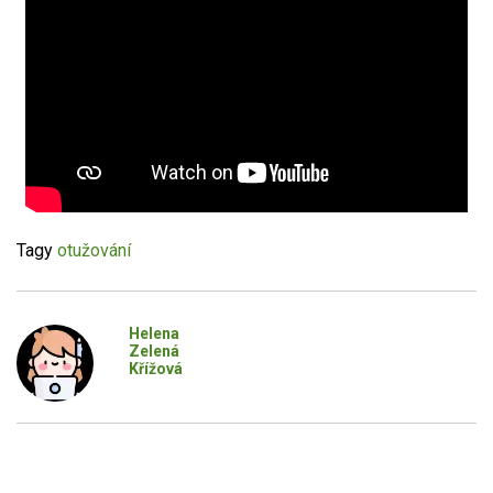
Tagy
otužování
Helena
Zelená
Křížová