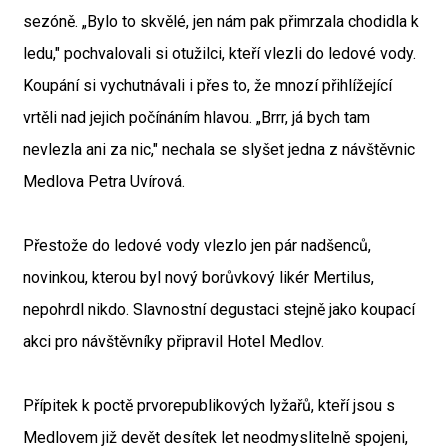
sezóně. „Bylo to skvělé, jen nám pak přimrzala chodidla k
ledu," pochvalovali si otužilci, kteří vlezli do ledové vody.
Koupání si vychutnávali i přes to, že mnozí přihlížející
vrtěli nad jejich počínáním hlavou. „Brrr, já bych tam
nevlezla ani za nic," nechala se slyšet jedna z návštěvnic
Medlova Petra Uvírová.
Přestože do ledové vody vlezlo jen pár nadšenců,
novinkou, kterou byl nový borůvkový likér Mertilus,
nepohrdl nikdo. Slavnostní degustaci stejně jako koupací
akci pro návštěvníky připravil Hotel Medlov.
Přípitek k poctě prvorepublikových lyžařů, kteří jsou s
Medlovem již devět desítek let neodmyslitelně spojeni,