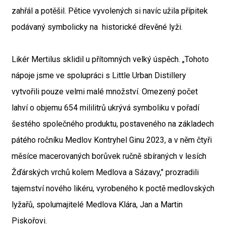
zahřál a potěšil. Pětice vyvolených si navíc užila přípitek
podávaný symbolicky na historické dřevěné lyži.
Likér Mertilus sklidil u přítomných velký úspěch. „Tohoto
nápoje jsme ve spolupráci s Little Urban Distillery
vytvořili pouze velmi malé množství. Omezený počet
lahví o objemu 654 mililitrů ukrývá symboliku v pořadí
šestého společného produktu, postaveného na základech
pátého ročníku Medlov Kontryhel Ginu 2023, a v něm čtyři
měsíce macerovaných borůvek ručně sbíraných v lesích
Žďárských vrchů kolem Medlova a Sázavy," prozradili
tajemství nového likéru, vyrobeného k poctě medlovských
lyžařů, spolumajitelé Medlova Klára, Jan a Martin
Piskořovi.