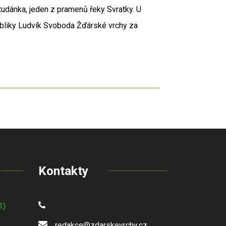
tudánka, jeden z pramenů řeky Svratky. U
publiky Ludvík Svoboda Žďárské vrchy za
Kontakty
1)
redakce@zdarskevrchy.cz