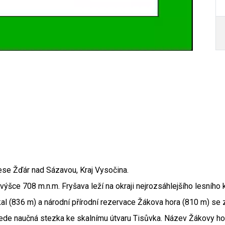
se Žďár nad Sázavou, Kraj Vysočina.
Autor /
ýšce 708 m.n.m. Fryšava leží na okraji nejrozsáhlejšího lesního
kal (836 m) a národní přírodní rezervace Žákova hora (810 m) 
vede naučná stezka ke skalnímu útvaru Tisůvka. Název Žákovy hory