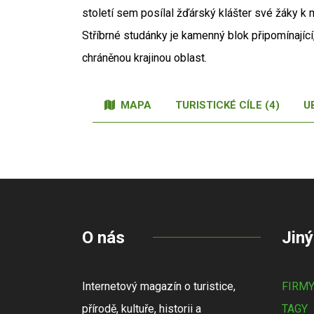
století sem posílal žďárský klášter své žáky k
Stříbrné studánky je kamenný blok připomínajíc
chráněnou krajinou oblast.
MAPA
TURISTICKÉ CÍLE (4)
U
O nás
Jiný
Internetový magazín o turistice,
FIRM
přírodě, kultuře, historii a
TAGY