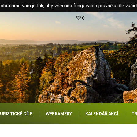
brazíme vám je tak, aby všechno fungovalo správně a dle vašic
0
URISTICKÉ CÍLE
WEBKAMERY
KALENDÁŘ AKCÍ
TR