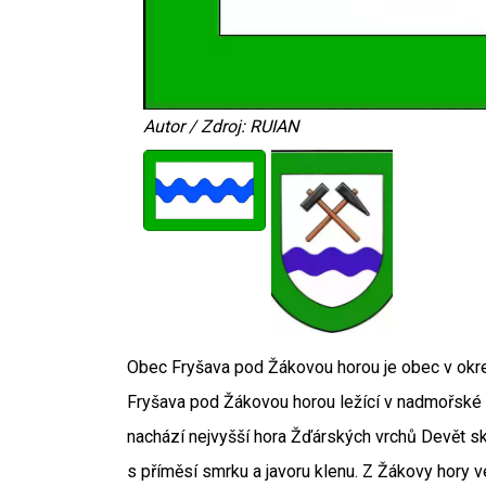
Autor / Zdroj: RUIAN
Obec Fryšava pod Žákovou horou je obec v okre
Fryšava pod Žákovou horou ležící v nadmořské v
nachází nejvyšší hora Žďárských vrchů Devět s
s příměsí smrku a javoru klenu. Z Žákovy hory 