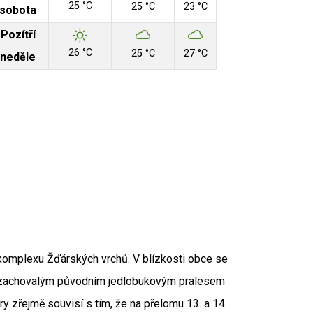
25 °C
25 °C
23 °C
sobota
Pozítří
26 °C
25 °C
27 °C
neděle
Aut
 Zdroj: RUIAN
 komplexu Žďárských vrchů. V blízkosti obce se
se zachovalým původním jedlobukovým pralesem
 zřejmě souvisí s tím, že na přelomu 13. a 14.