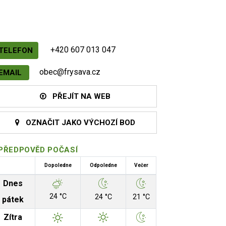
+420 607 013 047
TELEFON
obec@frysava.cz
EMAIL
PŘEJÍT NA WEB
OZNAČIT JAKO VÝCHOZÍ BOD
PŘEDPOVĚD POČASÍ
Dopoledne
Odpoledne
Večer
Dnes
24 °C
24 °C
21 °C
pátek
Zítra