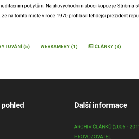
 meditačním pobytům. Na jihovýchodním úbočí kopce je Stříbrná s
í, že na tomto místě v roce 1970 prohlásil tehdejší prezident re
BYTOVÁNÍ (5)
WEBKAMERY (1)
ČLÁNKY (3)
 pohled
Další informace
Y
ARCHIV ČLÁNKŮ (2006 - 201
PROVOZOVATEL