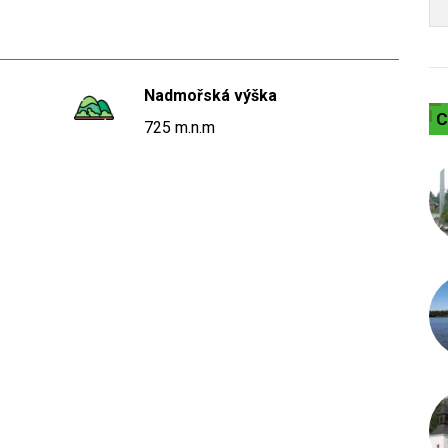
Nadmořská výška
C
725 m.n.m