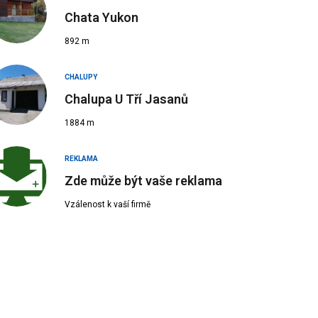
Chata Yukon
892 m
CHALUPY
Chalupa U Tří Jasanů
1884 m
REKLAMA
Zde může být vaše reklama
Vzálenost k vaší firmě