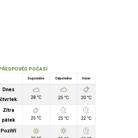
PŘEDPOVĚD POČASÍ
Dopoledne
Odpoledne
Večer
Dnes
28 °C
25 °C
20 °C
čtvrtek
Zítra
25 °C
25 °C
22 °C
pátek
Pozítří