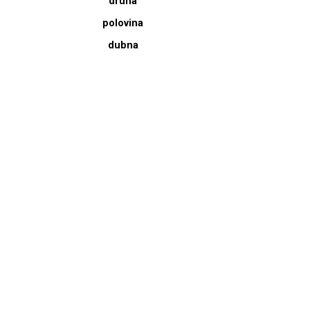
druhá
polovina
dubna