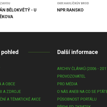
ÁZAVOU
OKR:HAVLÍČKŮV BROD
ÁN BĚLOKVĚTÝ - U
NPR RANSKO
ĚKOVA
 pohled
Další informace
Y
ARCHIV ČLÁNKŮ (2006 - 201
PROVOZOVATEL
 A OBCE
PRO MÉDIA
I A ZDROJE
O NÁS ANEB NA CO SE PTÁT
ČNÍ A TÉMATICKÉ AKCE
PŮSOBNOST PORTÁLU
PŘEHLED ZKRATEK