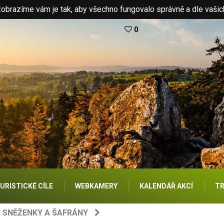
brazíme vám je tak, aby všechno fungovalo správně a dle vašic
0
URISTICKÉ CÍLE
WEBKAMERY
KALENDÁŘ AKCÍ
TR
, SNĚŽENKY A ŠAFRÁNY