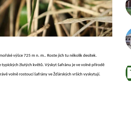
mořské výšce 725 m n. m.. Roste jich tu několik desítek.
 typických žlutých květů. Výskyt šafránu je ve volné přírodě
 právě volně rostoucí šafrány ve Žďárských vrších vyskytují.