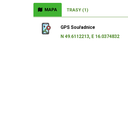
MAPA
TRASY (1)
GPS Souřadnice
N 49.6112213, E 16.0374832