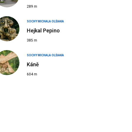
289 m
SOCHY MICHALA OLŠIAKA
Hejkal Pepino
385 m
SOCHY MICHALA OLŠIAKA
Káně
604 m