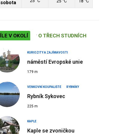
25 °C
25 °C
18 °C
sobota
ÍLE V OKOLÍ
O TŘECH STUDNÍCH
KURIOZITY A ZAJÍMAVOSTI
náměstí Evropské unie
179 m
VENKOVNÍ KOUPALIŠTĚ
RYBNÍKY
Rybník Sykovec
225 m
KAPLE
Kaple se zvoničkou