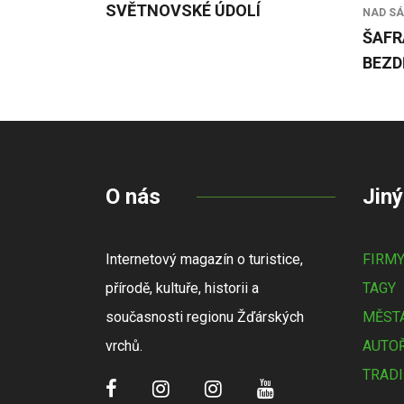
SVĚTNOVSKÉ ÚDOLÍ
NAD S
ŠAFR
BEZD
O nás
Jiný
Internetový magazín o turistice,
FIRM
přírodě, kultuře, historii a
TAGY
současnosti regionu Žďárských
MĚSTA
vrchů.
AUTOŘ
TRADI