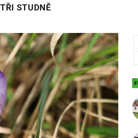
TŘI STUDNĚ
F