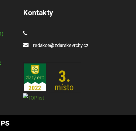
Kontakty
1)
redakce@zdarskevrchy.cz
E