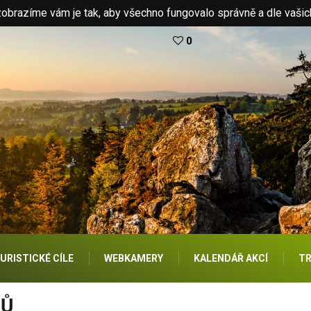
brazíme vám je tak, aby všechno fungovalo správně a dle vašic
0
URISTICKÉ CÍLE
WEBKAMERY
KALENDÁŘ AKCÍ
TR
NŮ