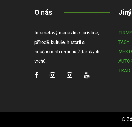
O nás
Jiný
Internetový magazín o turistice,
FIRM
přírodě, kultuře, historii a
TAGY
současnosti regionu Žďárských
MĚSTA
vrchů.
AUTOŘ
TRADI
© Zd