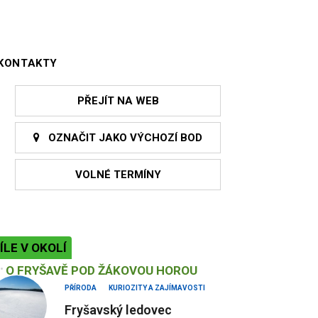
KONTAKTY
PŘEJÍT NA WEB
OZNAČIT JAKO VÝCHOZÍ BOD
VOLNÉ TERMÍNY
ÍLE V OKOLÍ
O FRYŠAVĚ POD ŽÁKOVOU HOROU
PŘÍRODA
KURIOZITY A ZAJÍMAVOSTI
Fryšavský ledovec