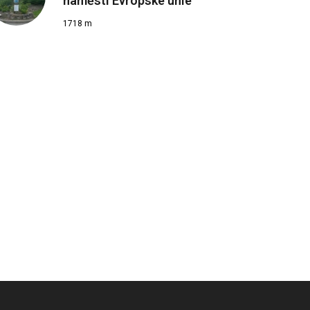
náměstí Evropské unie
1718 m