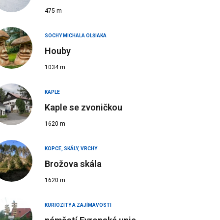
475 m
SOCHY MICHALA OLŠIAKA
Houby
1034 m
KAPLE
Kaple se zvoničkou
1620 m
KOPCE, SKÁLY, VRCHY
Brožova skála
1620 m
KURIOZITY A ZAJÍMAVOSTI