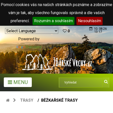
Pomocí cookies vás na našich stránkách poznáme a zobrazíme
vám je tak, aby všechno fungovalo správně a dle vašich
preferencí.
Rozumím a souhlasím
Nesouhlasím
10. 08.26
0
13:17
Powered by
Translate
MENU
TRASY
BĚŽKAŘSKÉ TRASY