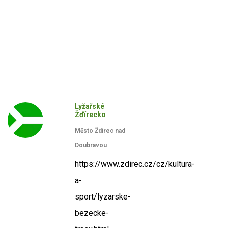
Lyžařské
Žďírecko
Město Ždírec nad
Doubravou
https://www.zdirec.cz/cz/kultura-
a-
sport/lyzarske-
bezecke-