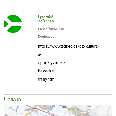
Lyžařské
Žďírecko
Město Ždírec nad
Doubravou
https://www.zdirec.cz/cz/kultura-
a-
sport/lyzarske-
bezecke-
trasy.html
TRASY