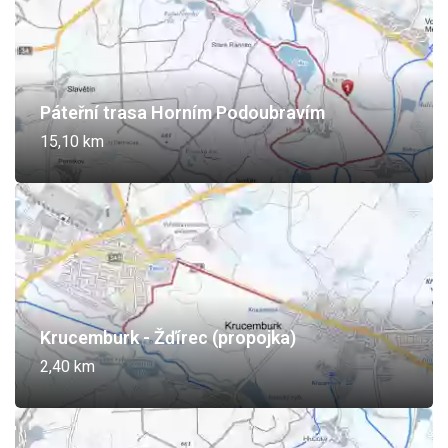
Páteřní trasa Horním Podoubravím
15,10 km
Krucemburk - Žďírec (propojka)
2,40 km