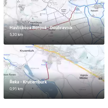
Havlíčkova Borová - Doubravník
5,30 km
Řeka - Krucemburk
0,95 km