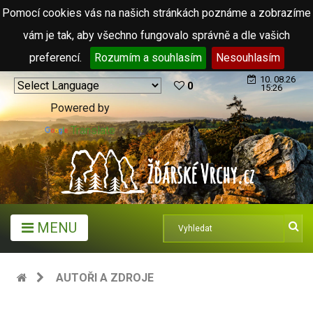
Pomocí cookies vás na našich stránkách poznáme a zobrazíme
vám je tak, aby všechno fungovalo správně a dle vašich
preferencí.
Rozumím a souhlasím
Nesouhlasím
10. 08.26
0
15:26
Powered by
Translate
MENU
AUTOŘI A ZDROJE