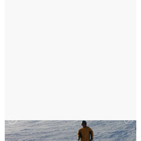
SKI AREÁL FAJTŮV KOPEC
VELKÉ MEZIŘÍČÍ - OKR:ŽĎÁR NAD SÁZAVOU