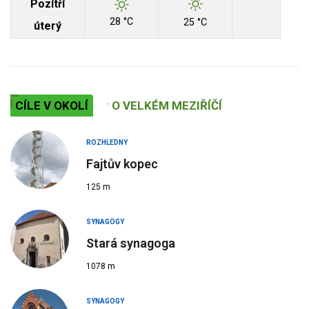
Pozítří
28 °C
25 °C
úterý
CÍLE V OKOLÍ
O VELKÉM MEZIŘÍČÍ
ROZHLEDNY
Fajtův kopec
125 m
SYNAGOGY
Stará synagoga
1078 m
SYNAGOGY