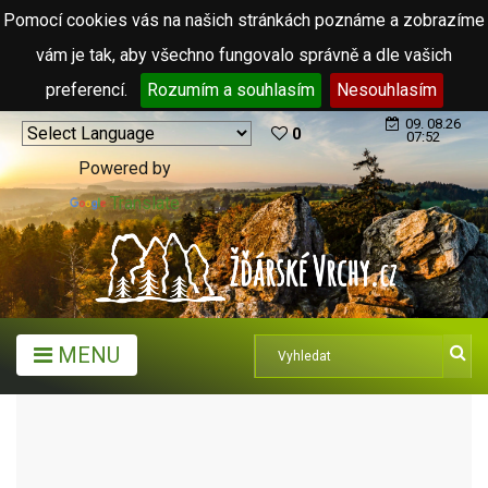
Pomocí cookies vás na našich stránkách poznáme a zobrazíme
vám je tak, aby všechno fungovalo správně a dle vašich
preferencí.
Rozumím a souhlasím
Nesouhlasím
09. 08.26
0
07:52
Powered by
Translate
MENU
TURISTICKÉ CÍLE
SJEZDOVKY A SKI AREÁLY