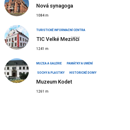
Nová synagoga
1084 m
TURISTICKÉ INFORMAČNÍ CENTRA
TIC Velké Meziříčí
1241 m
MUZEA A GALERIE
PAMÁTKY A UMĚNÍ
SOCHY A PLASTIKY
HISTORICKÉ DOMY
Muzeum Kodet
1261 m