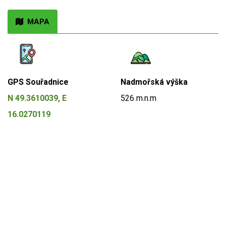
MAPA
GPS Souřadnice
Nadmořská výška
N 49.3610039, E
526 m.n.m
16.0270119