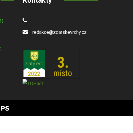
Kontakty
1)
redakce@zdarskevrchy.cz
E