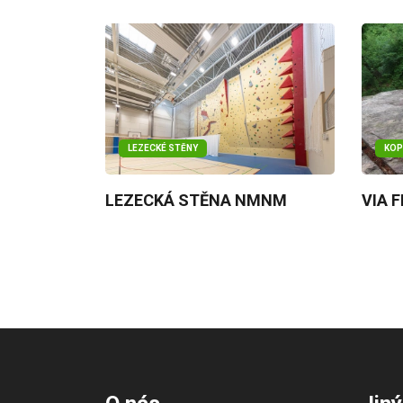
LEZECKÉ STĚNY
KOP
LEZECKÁ STĚNA NMNM
VIA 