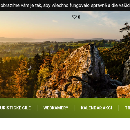
brazíme vám je tak, aby všechno fungovalo správně a dle vašic
0
URISTICKÉ CÍLE
WEBKAMERY
KALENDÁŘ AKCÍ
TR