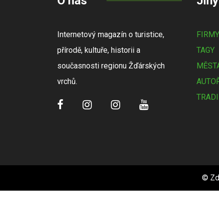
O nás
Jiný
Internetový magazín o turistice,
FIRM
přírodě, kultuře, historii a
TAGY
současnosti regionu Žďárských
MĚSTA
vrchů.
AUTOŘ
TRADI
© Zd