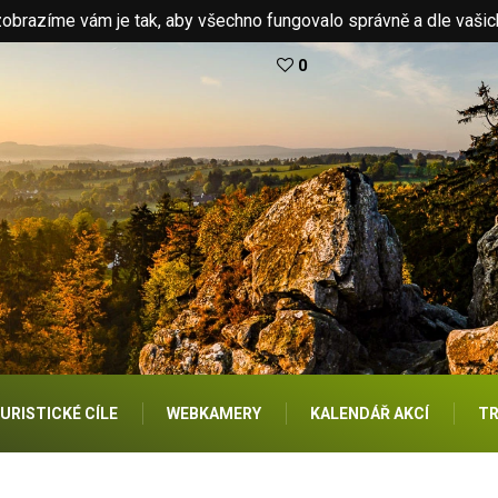
brazíme vám je tak, aby všechno fungovalo správně a dle vašic
0
URISTICKÉ CÍLE
WEBKAMERY
KALENDÁŘ AKCÍ
TR