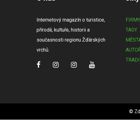
Internetový magazín o turistice,
FIRM
přírodě, kultuře, historii a
TAGY
současnosti regionu Žďárských
MĚSTA
vrchů.
AUTOŘ
TRADI
© Zd