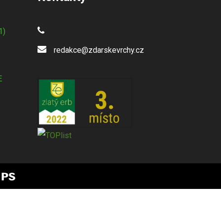
1)
redakce@zdarskevrchy.cz
E