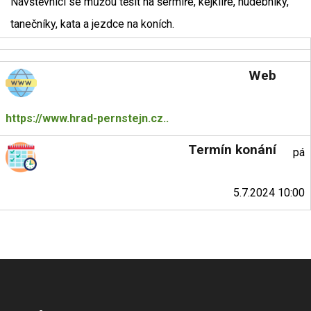
Návštěvníci se můžou těšit na šermíře, kejklíře, hudebníky,
tanečníky, kata a jezdce na koních.
Web
https://www.hrad-pernstejn.cz..
Termín konání
pá
5.7.2024 10:00