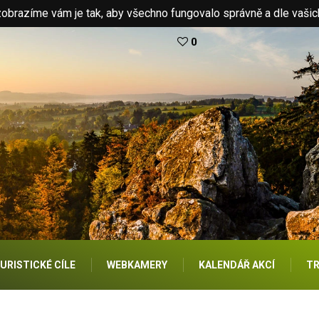
brazíme vám je tak, aby všechno fungovalo správně a dle vašic
0
URISTICKÉ CÍLE
WEBKAMERY
KALENDÁŘ AKCÍ
TR