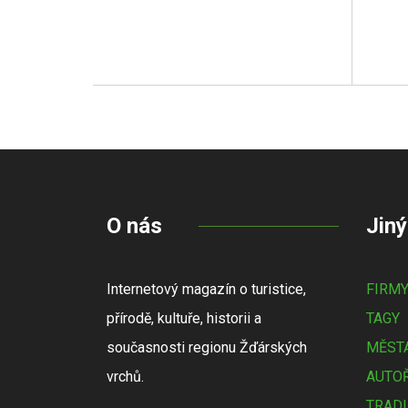
O nás
Jiný
Internetový magazín o turistice,
FIRM
přírodě, kultuře, historii a
TAGY
současnosti regionu Žďárských
MĚSTA
vrchů.
AUTOŘ
TRADI