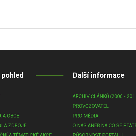
 pohled
Další informace
Y
ARCHIV ČLÁNKŮ (2006 - 201
PROVOZOVATEL
 A OBCE
PRO MÉDIA
I A ZDROJE
O NÁS ANEB NA CO SE PTÁT
ČNÍ A TÉMATICKÉ AKCE
PŮSOBNOST PORTÁLU