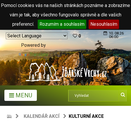
Pomocí cookies vás na našich stránkách poznáme a zobrazíme
vám je tak, aby všechno fungovalo správně a dle vašich
preferencí.
Rozumím a souhlasím
Nesouhlasím
10. 08.26
0
06:00
Powered by
Translate
MENU
KALENDÁŘ AKCÍ
KULTURNÍ AKCE