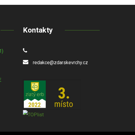
Kontakty
1)
redakce@zdarskevrchy.cz
E