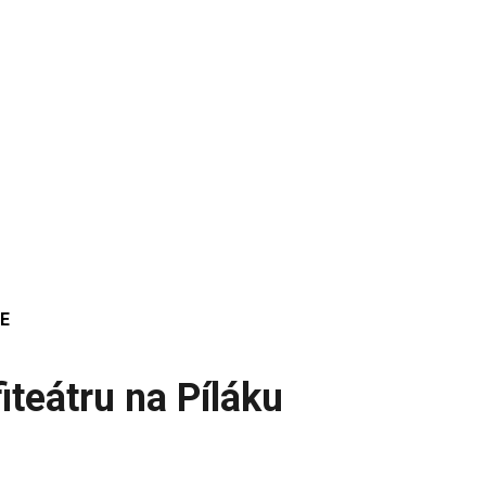
E
teátru na Píláku