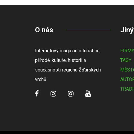
O nás
Jiný
Internetový magazín o turistice,
FIRM
přírodě, kultuře, historii a
TAGY
současnosti regionu Žďárských
MĚSTA
vrchů.
AUTOŘ
TRADI