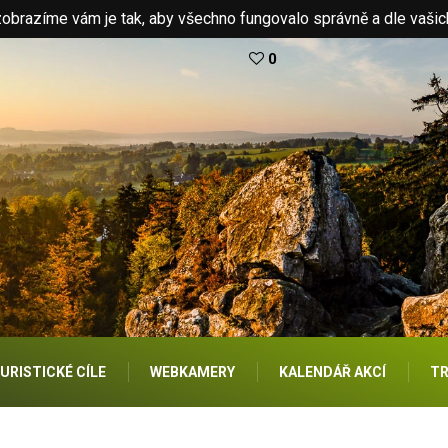
brazíme vám je tak, aby všechno fungovalo správně a dle vašic
0
URISTICKÉ CÍLE
WEBKAMERY
KALENDÁŘ AKCÍ
TR