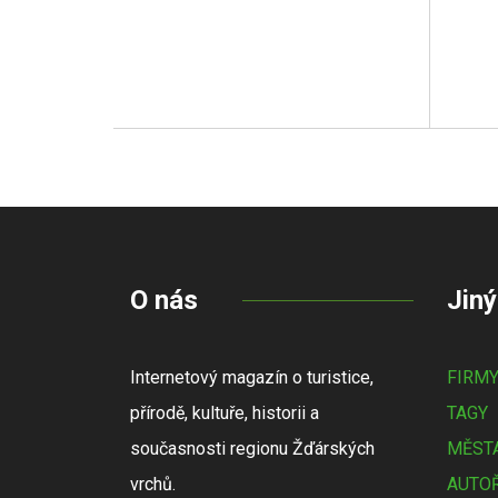
O nás
Jiný
Internetový magazín o turistice,
FIRM
přírodě, kultuře, historii a
TAGY
současnosti regionu Žďárských
MĚSTA
vrchů.
AUTOŘ