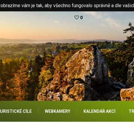
brazíme vám je tak, aby všechno fungovalo správně a dle vašic
0
URISTICKÉ CÍLE
WEBKAMERY
KALENDÁŘ AKCÍ
TR