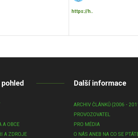
https://h..
 pohled
Další informace
Y
ARCHIV ČLÁNKŮ (2006 - 201
PROVOZOVATEL
 A OBCE
PRO MÉDIA
I A ZDROJE
O NÁS ANEB NA CO SE PTÁT