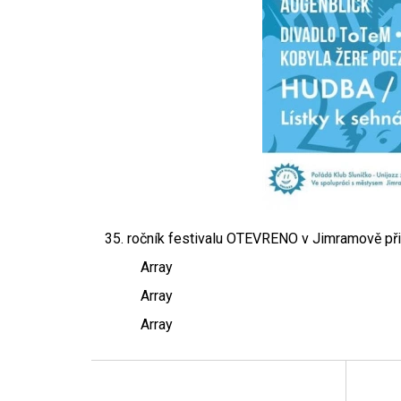
35. ročník festivalu OTEVRENO v Jimramově přin
Array
Array
Array