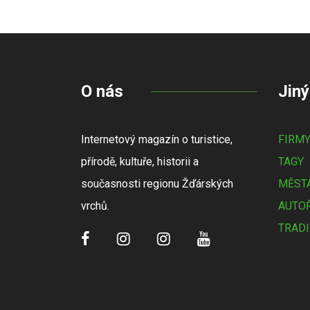
O nás
Jiný
Internetový magazín o turistice,
FIRM
přírodě, kultuře, historii a
TAGY
současnosti regionu Žďárských
MĚSTA
vrchů.
AUTOŘ
TRADI