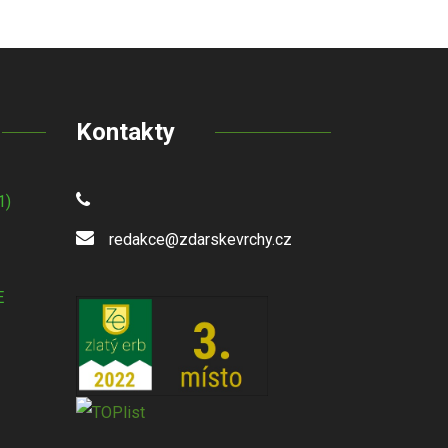
Kontakty
1)
redakce@zdarskevrchy.cz
E