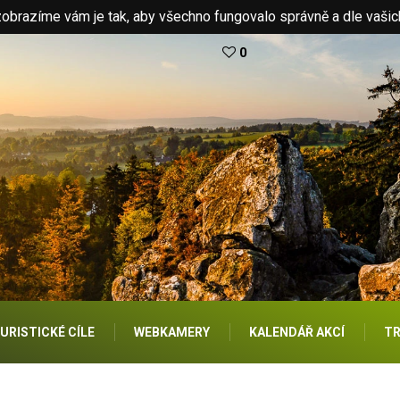
brazíme vám je tak, aby všechno fungovalo správně a dle vašic
0
URISTICKÉ CÍLE
WEBKAMERY
KALENDÁŘ AKCÍ
TR