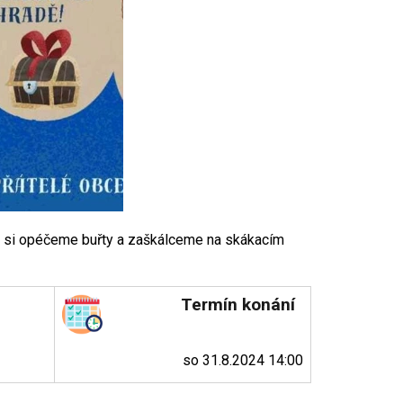
ci si opéčeme buřty a zaškálceme na skákacím
Termín konání
so 31.8.2024 14:00