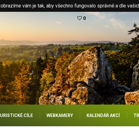
brazíme vám je tak, aby všechno fungovalo správně a dle vašic
0
URISTICKÉ CÍLE
WEBKAMERY
KALENDÁŘ AKCÍ
TR