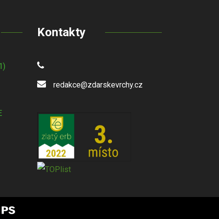
Kontakty
1)
redakce@zdarskevrchy.cz
E