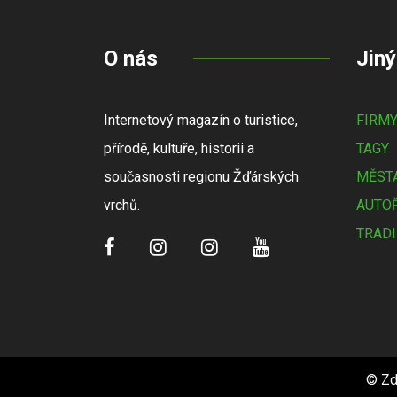
O nás
Jiný
Internetový magazín o turistice,
FIRM
přírodě, kultuře, historii a
TAGY
současnosti regionu Žďárských
MĚSTA
vrchů.
AUTOŘ
TRADI
© Zd