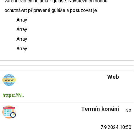
vaření tradičního jídla - guláše. Návštěvníci mohou
ochutnávat připravené guláše a posuzovat je.
Array
Array
Array
Array
Web
https://N..
Termín konání
so
7.9.2024 10:50