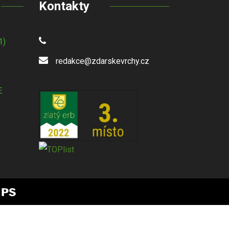
Kontakty
1)
redakce@zdarskevrchy.cz
E