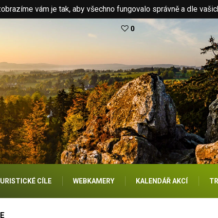
brazíme vám je tak, aby všechno fungovalo správně a dle vašic
0
URISTICKÉ CÍLE
WEBKAMERY
KALENDÁŘ AKCÍ
TR
E