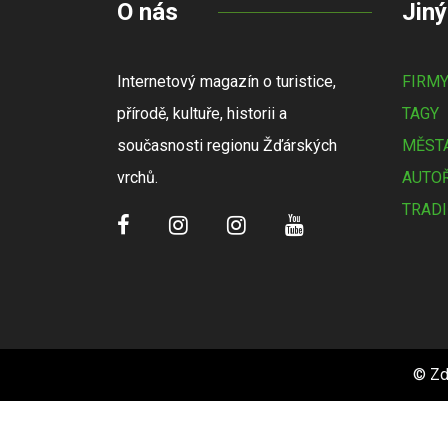
O nás
Jiný
Internetový magazín o turistice,
FIRM
přírodě, kultuře, historii a
TAGY
současnosti regionu Žďárských
MĚSTA
vrchů.
AUTOŘ
TRADI
© Zd