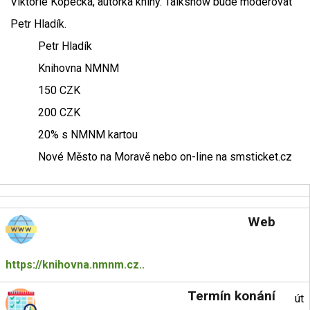
Viktorie Kopecká, autorka knihy. Talkshow bude moderovat
Petr Hladík.
Petr Hladík
Knihovna NMNM
150 CZK
200 CZK
20% s NMNM kartou
Nové Město na Moravě nebo on-line na smsticket.cz
Web
https://knihovna.nmnm.cz..
Termín konání
út