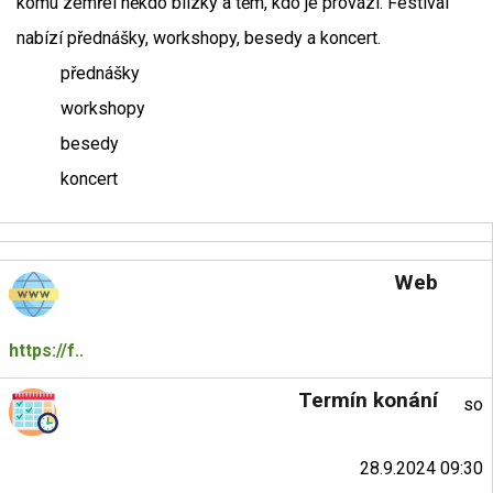
komu zemřel někdo blízký a těm, kdo je provází. Festival
nabízí přednášky, workshopy, besedy a koncert.
přednášky
workshopy
besedy
koncert
Web
https://f..
Termín konání
so
28.9.2024 09:30