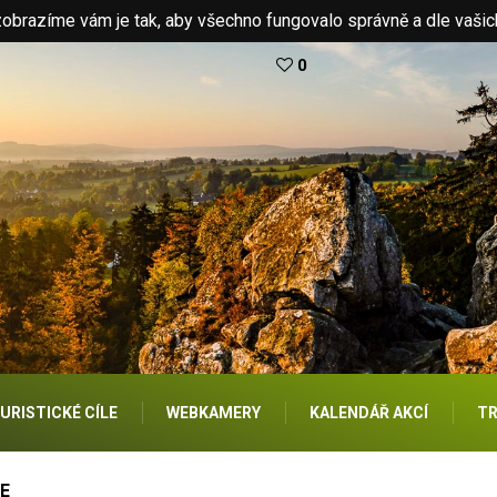
brazíme vám je tak, aby všechno fungovalo správně a dle vašic
0
URISTICKÉ CÍLE
WEBKAMERY
KALENDÁŘ AKCÍ
TR
E