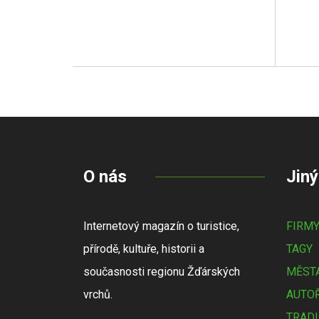
O nás
Jiný
Internetový magazín o turistice,
FIRM
přírodě, kultuře, historii a
TAGY
současnosti regionu Žďárských
MĚSTA
vrchů.
AUTOŘ
TRADI