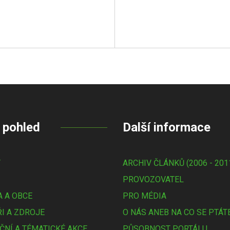
 pohled
Další informace
Y
ARCHIV ČLÁNKŮ (2006 - 201
PROVOZOVATEL
 A OBCE
PRO MÉDIA
I A ZDROJE
O NÁS ANEB NA CO SE PTÁT
ČNÍ A TÉMATICKÉ AKCE
PŮSOBNOST PORTÁLU