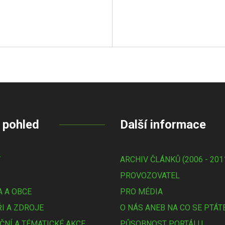
 pohled
Další informace
Y
ARCHIV ČLÁNKŮ (2006 - 201
PROVOZOVATEL
 A OBCE
PRO MÉDIA
I A ZDROJE
O NÁS ANEB NA CO SE PTÁT
ČNÍ A TÉMATICKÉ AKCE
PŮSOBNOST PORTÁLU