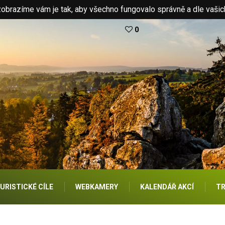
brazíme vám je tak, aby všechno fungovalo správně a dle vašic
0
URISTICKÉ CÍLE
WEBKAMERY
KALENDÁŘ AKCÍ
TR