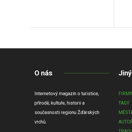
O nás
Jiný
Internetový magazín o turistice,
FIRM
přírodě, kultuře, historii a
TAGY
současnosti regionu Žďárských
MĚSTA
vrchů.
AUTOŘ
TRADI