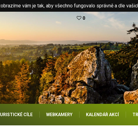
brazíme vám je tak, aby všechno fungovalo správně a dle vašic
0
URISTICKÉ CÍLE
WEBKAMERY
KALENDÁŘ AKCÍ
TR