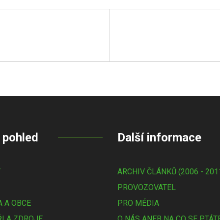
 pohled
Další informace
Y
ARCHIV ČLÁNKŮ (2006 - 201
PROVOZOVATEL
 A OBCE
PRO MÉDIA
I A ZDROJE
O NÁS ANEB NA CO SE PTÁT