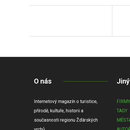
O nás
Jiný
Internetový magazín o turistice,
FIRM
přírodě, kultuře, historii a
TAGY
současnosti regionu Žďárských
MĚSTA
vrchů.
AUTOŘ