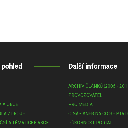
 pohled
Další informace
Y
ARCHIV ČLÁNKŮ (2006 - 201
PROVOZOVATEL
 A OBCE
PRO MÉDIA
I A ZDROJE
O NÁS ANEB NA CO SE PTÁT
ČNÍ A TÉMATICKÉ AKCE
PŮSOBNOST PORTÁLU