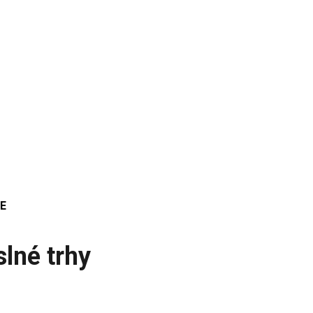
E
lné trhy