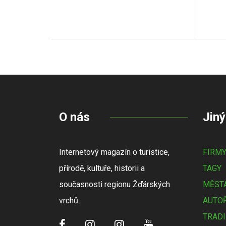
O nás
Jiný
Internetový magazín o turistice,
FIRM
přírodě, kultuře, historii a
TAGY
současnosti regionu Žďárských
MĚSTA
vrchů.
AUTOŘ
TRADI