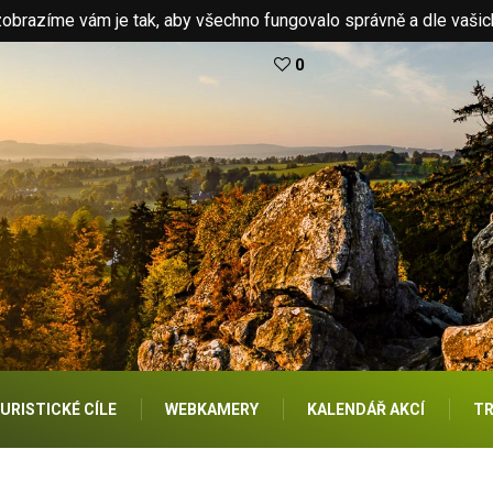
brazíme vám je tak, aby všechno fungovalo správně a dle vašic
0
URISTICKÉ CÍLE
WEBKAMERY
KALENDÁŘ AKCÍ
TR