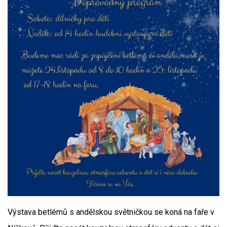
Výstava betlémů s andělskou světničkou se koná na faře v