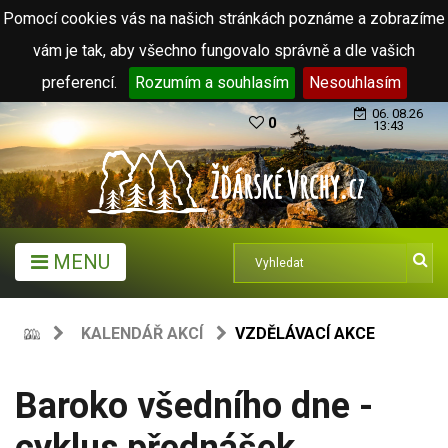
Pomocí cookies vás na našich stránkách poznáme a zobrazíme
vám je tak, aby všechno fungovalo správně a dle vašich
preferencí.
Rozumím a souhlasím
Nesouhlasím
06. 08.26
0
13:43
MENU
KALENDÁŘ AKCÍ
VZDĚLÁVACÍ AKCE
Baroko všedního dne -