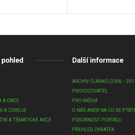
 pohled
Další informace
Y
ARCHIV ČLÁNKŮ (2006 - 201
PROVOZOVATEL
 A OBCE
PRO MÉDIA
I A ZDROJE
O NÁS ANEB NA CO SE PTÁT
ČNÍ A TÉMATICKÉ AKCE
PŮSOBNOST PORTÁLU
PŘEHLED ZKRATEK