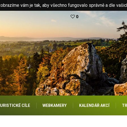
brazíme vám je tak, aby všechno fungovalo správně a dle vašic
0
URISTICKÉ CÍLE
WEBKAMERY
KALENDÁŘ AKCÍ
TR