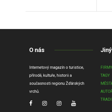
O nás
Jiný
Internetový magazín o turistice,
FIRM
přírodě, kultuře, historii a
TAGY
současnosti regionu Žďárských
MĚSTA
vrchů.
AUTOŘ
TRADI