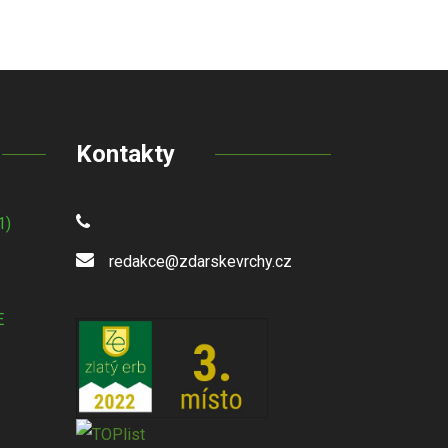
Kontakty
1)
redakce@zdarskevrchy.cz
E