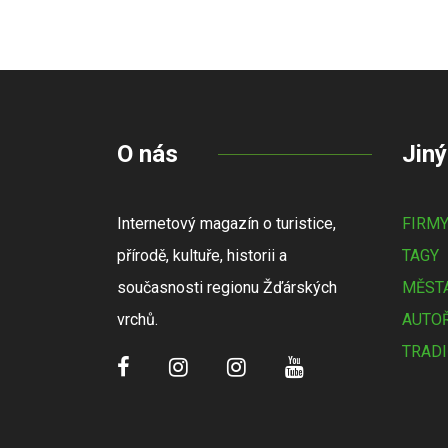
O nás
Jiný
Internetový magazín o turistice,
FIRM
přírodě, kultuře, historii a
TAGY
současnosti regionu Žďárských
MĚSTA
vrchů.
AUTOŘ
TRADI