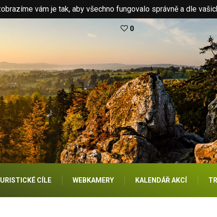
brazíme vám je tak, aby všechno fungovalo správně a dle vašic
0
URISTICKÉ CÍLE
WEBKAMERY
KALENDÁŘ AKCÍ
TR