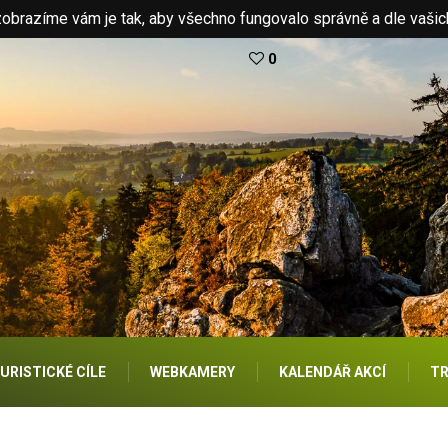
brazíme vám je tak, aby všechno fungovalo správně a dle vašic
0
URISTICKÉ CÍLE
WEBKAMERY
KALENDÁŘ AKCÍ
TR