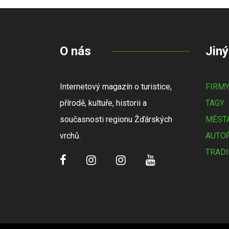
O nás
Jiný
Internetový magazín o turistice,
FIRM
přírodě, kultuře, historii a
TAGY
současnosti regionu Žďárských
MĚSTA
vrchů.
AUTOŘ
TRADI