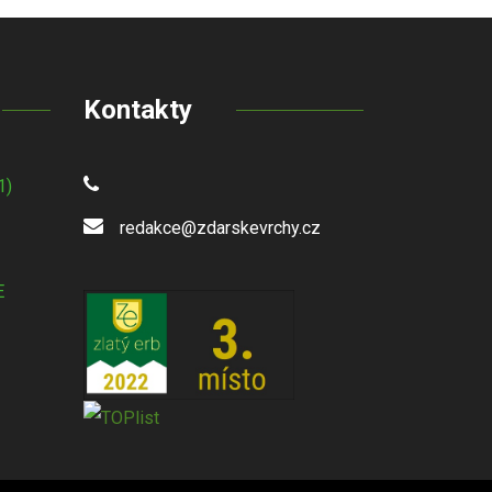
Kontakty
1)
redakce@zdarskevrchy.cz
E