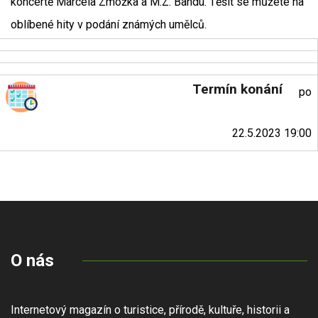
koncertě Marcela Zmožka a M.Z. Bandu. Těšit se můžete na
oblíbené hity v podání známých umělců.
Termín konání
po
22.5.2023 19:00
O nás
Internetový magazín o turistice, přírodě, kultuře, historii a