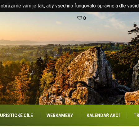
brazíme vám je tak, aby všechno fungovalo správně a dle vašic
0
URISTICKÉ CÍLE
WEBKAMERY
KALENDÁŘ AKCÍ
TR