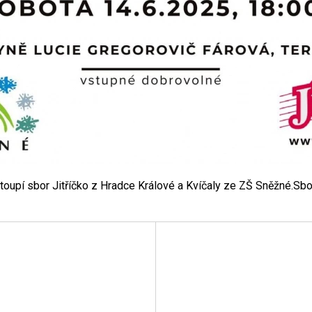
oupí sbor Jitříčko z Hradce Králové a Kvíčaly ze ZŠ Sněžné.Sbo