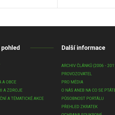
 pohled
Další informace
Y
ARCHIV ČLÁNKŮ (2006 - 201
PROVOZOVATEL
 A OBCE
PRO MÉDIA
I A ZDROJE
O NÁS ANEB NA CO SE PTÁT
ČNÍ A TÉMATICKÉ AKCE
PŮSOBNOST PORTÁLU
PŘEHLED ZKRATEK
OCHRANA SOUKROMÍ