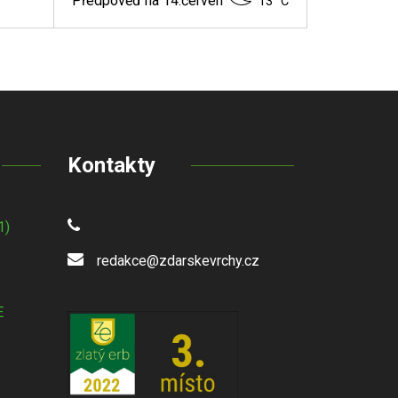
Předpověď na 14.červen
13 °C
Kontakty
1)
redakce@zdarskevrchy.cz
E