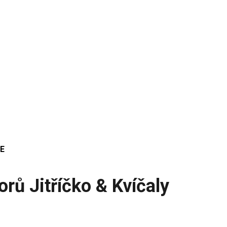
E
rů Jitříčko & Kvíčaly