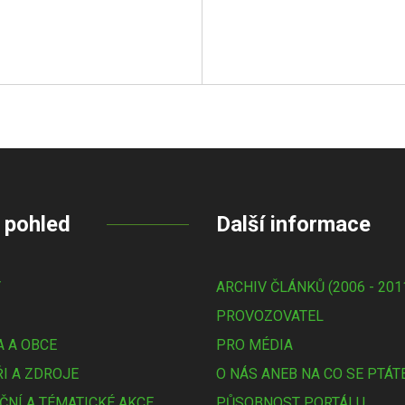
 pohled
Další informace
Y
ARCHIV ČLÁNKŮ (2006 - 201
PROVOZOVATEL
 A OBCE
PRO MÉDIA
I A ZDROJE
O NÁS ANEB NA CO SE PTÁT
ČNÍ A TÉMATICKÉ AKCE
PŮSOBNOST PORTÁLU