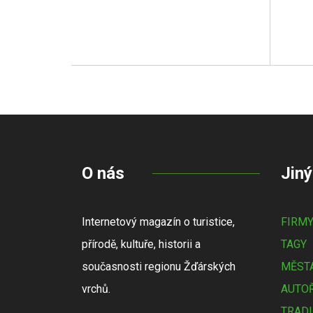
O nás
Jiný
Internetový magazín o turistice,
FIRM
přírodě, kultuře, historii a
TAGY
současnosti regionu Žďárských
MĚSTA
vrchů.
AUTOŘ
TRADI