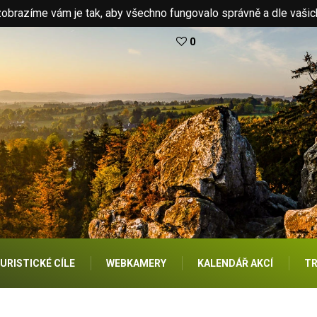
brazíme vám je tak, aby všechno fungovalo správně a dle vašic
0
URISTICKÉ CÍLE
WEBKAMERY
KALENDÁŘ AKCÍ
TR