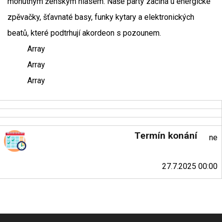
mohutným ženským hlasem. Naše party začíná u energické
zpěvačky, šťavnaté basy, funky kytary a elektronických
beatů, které podtrhují akordeon s pozounem.
Array
Array
Array
Termín konání
ne
27.7.2025 00:00