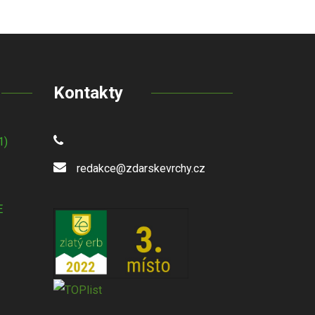
Kontakty
1)
redakce@zdarskevrchy.cz
E