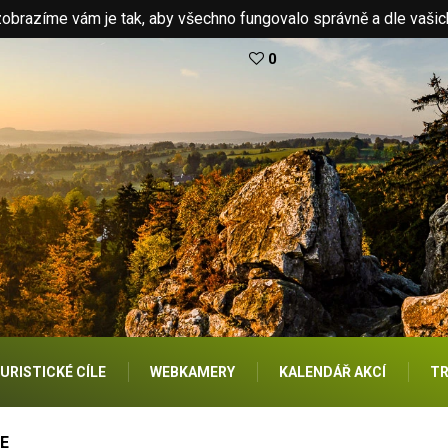
brazíme vám je tak, aby všechno fungovalo správně a dle vašic
0
URISTICKÉ CÍLE
WEBKAMERY
KALENDÁŘ AKCÍ
TR
E