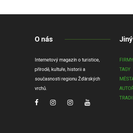
O nás
Jiný
Internetový magazín o turistice,
FIRM
přírodě, kultuře, historii a
TAGY
současnosti regionu Žďárských
MĚSTA
vrchů.
AUTOŘ
TRADI